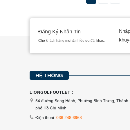
trên
trang
sản
phẩm
Nhập 
Đăng Ký Nhận Tin
khuy
Cho khách hàng mới & nhiều ưu đãi khác.
HỆ THỐNG
LIONGOLFOUTLET :
54 đường Song Hành, Phường Bình Trưng, Thành
phố Hồ Chí Minh
Điện thoại:
036 248 6968