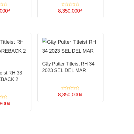
tùy
Được
,000
₫
8,350,000
₫
xếp
chọn
hạng
0
có
5
sao
thể
được
chọn
trên
trang
Gậy Putter Titleist RH 34
2023 SEL DEL MAR
sản
leist RH 33
EBACK 2
phẩm
Được
8,350,000
₫
xếp
hạng
,800
₫
0
5
sao