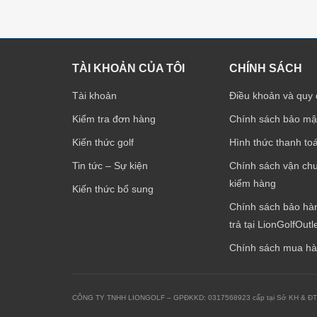
TÀI KHOẢN CỦA TÔI
CHÍNH SÁCH
Tài khoản
Điều khoản và quy 
Kiểm tra đơn hàng
Chính sách bảo mậ
Kiến thức golf
Hình thức thanh to
Tin tức – Sự kiện
Chính sách vận ch
kiểm hàng
Kiến thức bổ sung
Chính sách bảo hàn
trả tại LionGolfOutl
Chính sách mua h
CÔNG TY TNHH LIONGOLF – GPĐKKD: 0317568923 cấp tại Sở KH & ĐT TP. 