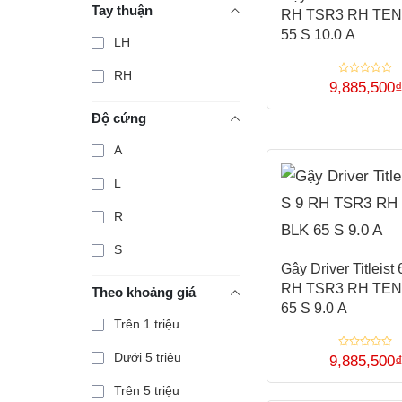
Tay thuận
RH TSR3 RH TEN
55 S 10.0 A
LH
RH
Được
9,885,500
xếp
Sản
hạng
0
Độ cứng
5
phẩm
sao
A
này
có
L
nhiều
R
biến
S
thể.
Gậy Driver Titleist
Các
RH TSR3 RH TEN
Theo khoảng giá
tùy
65 S 9.0 A
chọn
Trên 1 triệu
có
Dưới 5 triệu
Được
9,885,500
xếp
thể
Sản
hạng
Trên 5 triệu
0
được
5