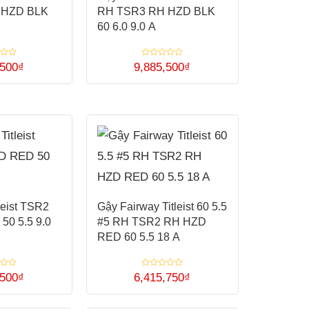
 HZD BLK
RH TSR3 RH HZD BLK
60 6.0 9.0 A
Được
,500
₫
9,885,500
₫
xếp
Sản
hạng
0
5
phẩm
sao
này
có
nhiều
biến
thể.
leist TSR2
Gậy Fairway Titleist 60 5.5
Các
0 5.5 9.0
#5 RH TSR2 RH HZD
tùy
RED 60 5.5 18 A
chọn
có
Được
,500
₫
6,415,750
₫
xếp
thể
Sản
hạng
0
được
5