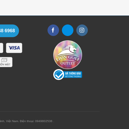
48 6968
h, Việt Nam. Điện thoại: 0949802536 .