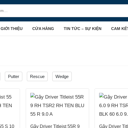
GIỚI THIỆU
CỬA HÀNG
TIN TỨC – SỰ KIỆN
CAM KẾ
Putter
Rescue
Wedge
 55 S 10
Gậy Driver Titleist 55R 9
Gậy Driver Titl