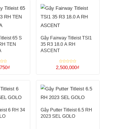
phẩm
sao
chọn
này
trên
có
trang
nhiều
sản
biến
phẩm
tleist 65 S
Gậy Fairway Titleist TSI1
thể.
 RH TEN
35 R3 18.0 A RH
Các
A
ASCENT
tùy
chọn
Được
,750
₫
2,500,000
₫
xếp
có
Sản
hạng
0
thể
5
phẩm
sao
được
này
chọn
có
trên
nhiều
trang
leist 6 RH 34
Gậy Putter Titleist 6.5 RH
biến
OLO
2023 SEL GOLO
sản
thể.
phẩm
Các