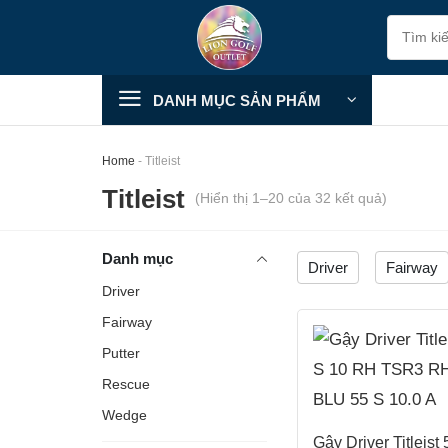
Skip
Tìm
to
kiếm:
content
DANH MỤC SẢN PHẨM
Home
-
Titleist
Titleist
(Hiển thị 1–20 của 32 kết quả)
Danh mục
Driver
Fairway
Driver
Fairway
Putter
Rescue
Wedge
Gậy Driver Titleist