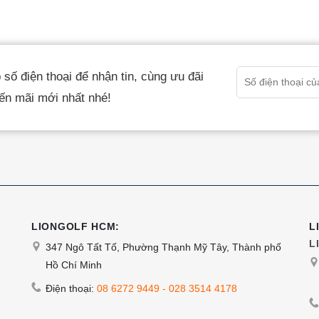
trên
trang
sản
phẩm
số điện thoại để nhận tin, cùng ưu đãi
ến mãi mới nhất nhé!
LIONGOLF HCM:
L
L
347 Ngô Tất Tố, Phường Thạnh Mỹ Tây, Thành phố
Hồ Chí Minh
Điện thoại:
08 6272 9449
-
028 3514 4178