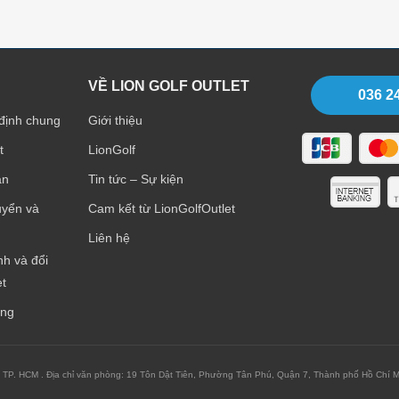
VỀ LION GOLF OUTLET
036 2
định chung
Giới thiệu
t
LionGolf
án
Tin tức – Sự kiện
uyển và
Cam kết từ LionGolfOutlet
Liên hệ
h và đổi
et
àng
HCM . Địa chỉ văn phòng: 19 Tôn Dật Tiên, Phường Tân Phú, Quận 7, Thành phố Hồ Chí Min