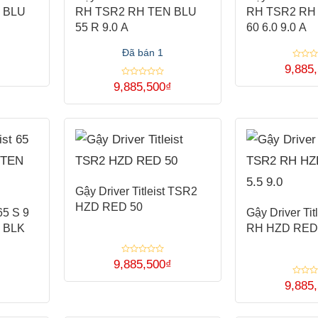
 BLU
RH TSR2 RH TEN BLU
RH TSR2 RH
55 R 9.0 A
60 6.0 9.0 A
Đã bán 1
Được
₫
9,885
xếp
Sản
hạng
Được
9,885,500
₫
0
xếp
Sản
5
hạng
phẩm
sao
0
5
phẩm
này
sao
này
có
có
nhiều
nhiều
biến
Gậy Driver Titleist TSR2
biến
thể.
HZD RED 50
 65 S 9
Gậy Driver Tit
thể.
Các
 BLK
RH HZD RED 5
Các
tùy
tùy
chọn
Được
9,885,500
₫
xếp
chọn
có
Sản
hạng
Được
₫
9,885
0
xếp
có
thể
5
phẩm
hạng
sao
0
thể
được
này
5