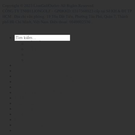
Copyright © 2023 LionGolfOutlet- All Rights Reserved.
CÔNG TY TNHH LIONGOLF – GPĐKKD: 0317568923 cấp tại Sở KH & ĐT TP.
HCM . Địa chỉ văn phòng: 19 Tôn Dật Tiên, Phường Tân Phú, Quận 7, Thành
phố Hồ Chí Minh, Việt Nam. Điện thoại: 0949802536 .
Tìm
kiếm:
BỘ GẬY
GẬY
NÓN
GIÀY
Thanh toán
Chính sách mua hàng
Chính sách vận chuyển và kiểm hàng
Chính sách bảo hành và đổi trả tại LionGolfOutlet
Kiểm tra đơn hàng
Cam kết từ LionGolfOutlet
Tài khoản
Thanh toán
Giỏ hàng
Cửa hàng
Giới thiệu
Tin tức – Sự kiện
Đăng nhập