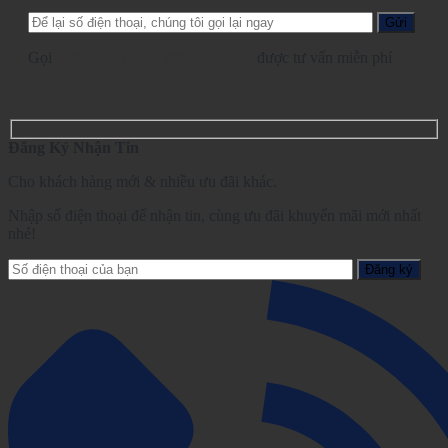
Gọi
028.2210.1095
-
0862.729.479
được tư vấn miễn phí
Đăng Ký Nhận Tin
Cho khách hàng mới & nhiều ưu đãi khác.
Nhập số điện thoại để nhận tin, cùng ưu đãi khuyến mãi mới nhất
nhé!