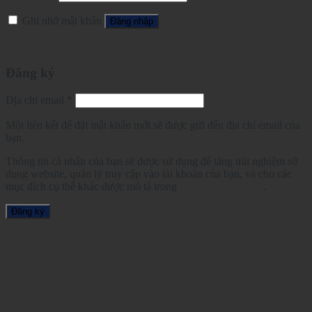
Ghi nhớ mật khẩu
Đăng nhập
Quên mật khẩu?
Đăng ký
Địa chỉ email
*
Một liên kết để đặt mật khẩu mới sẽ được gửi đến địa chỉ email của
bạn.
Thông tin cá nhân của bạn sẽ được sử dụng để tăng trải nghiệm sử
dụng website, quản lý truy cập vào tài khoản của bạn, và cho các
mục đích cụ thể khác được mô tả trong
chính sách riêng tư
.
Đăng ký