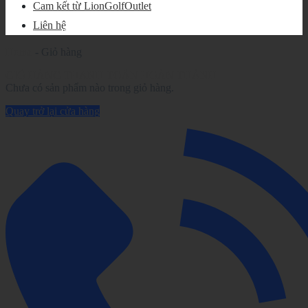
Cam kết từ LionGolfOutlet
Liên hệ
Home
-
Giỏ hàng
GIỎ HÀNG
THANH TOÁN
HOÀN THÀNH
Chưa có sản phẩm nào trong giỏ hàng.
Quay trở lại cửa hàng