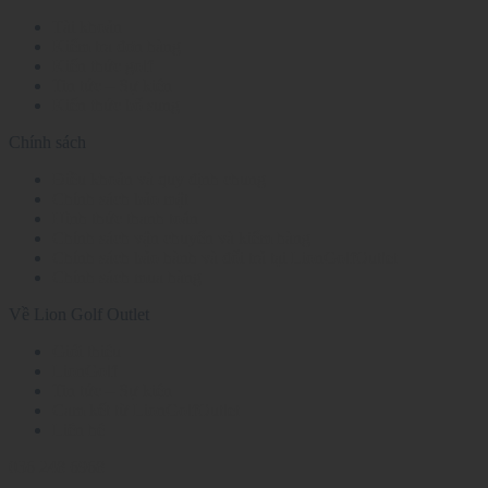
Tài khoản
Kiểm tra đơn hàng
Kiến thức golf
Tin tức – Sự kiện
Kiến thức bổ sung
Chính sách
Điều khoản và quy định chung
Chính sách bảo mật
Hình thức thanh toán
Chính sách vận chuyển và kiểm hàng
Chính sách bảo hành và đổi trả tại LionGolfOutlet
Chính sách mua hàng
Về Lion Golf Outlet
Giới thiệu
LionGolf
Tin tức – Sự kiện
Cam kết từ LionGolfOutlet
Liên hệ
036 248 6968