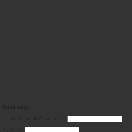
Đăng nhập
Tên tài khoản hoặc địa chỉ email
*
Mật khẩu
*