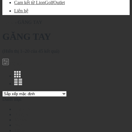
Cam kết từ LionGolfOutlet
Liên hệ
Home
-
GĂNG TAY
GĂNG TAY
(Hiển thị 1–20 của 45 kết quả)
Bộ lọc
Danh mục
ErgoGrip
Footjoy
Mizuno
Stan
Titleist