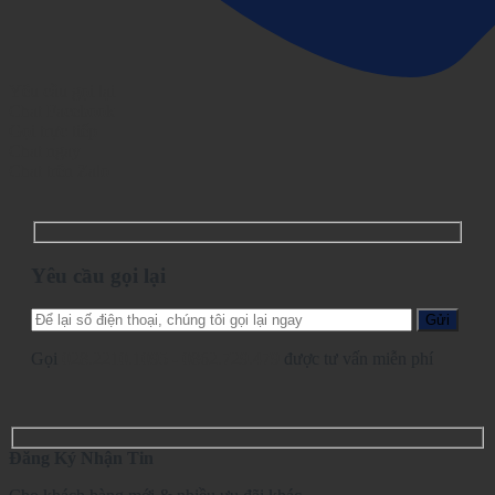
Yêu cầu gọi lại
Chat Facebook
Gọi trực tiếp
Chat ngay
Chat trên Zalo
Yêu cầu gọi lại
Gọi
028.2210.1095
-
0862.729.479
được tư vấn miễn phí
Đăng Ký Nhận Tin