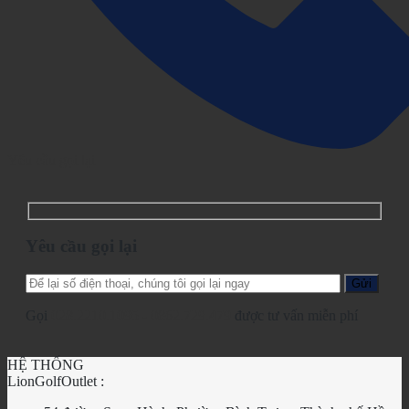
Yêu cầu gọi lại
Yêu cầu gọi lại
Gọi
028.2210.1095
-
0862.729.479
được tư vấn miễn phí
HỆ THỐNG
LionGolfOutlet :