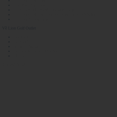
Chính sách bảo mật
Hình thức thanh toán
Chính sách vận chuyển và kiểm hàng
Chính sách bảo hành và đổi trả tại LionGolfOutlet
Chính sách mua hàng
Về Lion Golf Outlet
Giới thiệu
LionGolf
Tin tức – Sự kiện
Cam kết từ LionGolfOutlet
Liên hệ
036 248 6968