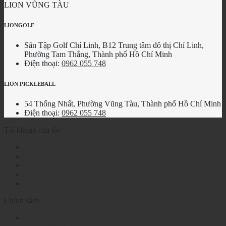
LION VŨNG TÀU
LIONGOLF
Sân Tập Golf Chí Linh, B12 Trung tâm đô thị Chí Linh,
Phường Tam Thắng, Thành phố Hồ Chí Minh
Điện thoại:
0962 055 748
LION PICKLEBALL
54 Thống Nhất, Phường Vũng Tàu, Thành phố Hồ Chí Minh
Điện thoại:
0962 055 748
Tài khoản của tôi
Tài khoản
Kiểm tra đơn hàng
Kiến thức golf
Tin tức – Sự kiện
Kiến thức bổ sung
Chính sách
Điều khoản và quy định chung