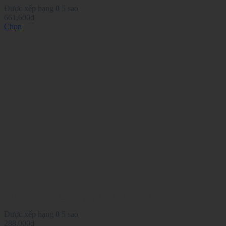
Được xếp hạng
0
5 sao
661,600
₫
Chọn
Sản
phẩm
này
có
nhiều
biến
thể.
Các
tùy
chọn
có
thể
được
chọn
trên
trang
sản
phẩm
Găng tay Matsuoka Ego grip Glove Beige LH
Được xếp hạng
0
5 sao
288,000
₫