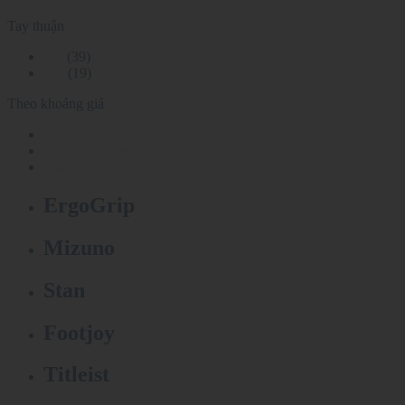
Tay thuận
LH
(39)
RH
(19)
Theo khoảng giá
Từ 200k - 500k
Từ 500k - 1 triệu
Dưới 5 triệu
ErgoGrip
Mizuno
Stan
Footjoy
Titleist