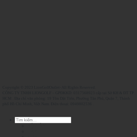
Copyright © 2023 LionGolfOutlet- All Rights Reserved.
CÔNG TY TNHH LIONGOLF – GPĐKKD: 0317568923 cấp tại Sở KH & ĐT TP.
HCM . Địa chỉ văn phòng: 19 Tôn Dật Tiên, Phường Tân Phú, Quận 7, Thành
phố Hồ Chí Minh, Việt Nam. Điện thoại: 0949802536 .
Tìm
kiếm:
BỘ GẬY
GẬY
NÓN