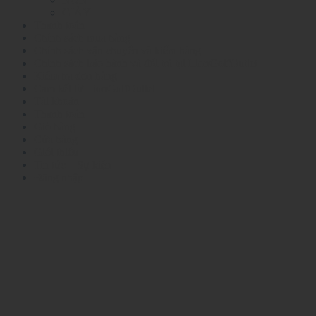
GIÀY
Thanh toán
Chính sách mua hàng
Chính sách vận chuyển và kiểm hàng
Chính sách bảo hành và đổi trả tại LionGolfOutlet
Kiểm tra đơn hàng
Cam kết từ LionGolfOutlet
Tài khoản
Thanh toán
Giỏ hàng
Cửa hàng
Giới thiệu
Tin tức – Sự kiện
Đăng nhập