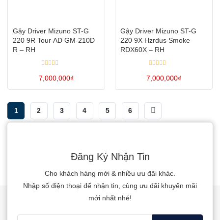
Các
Các
tùy
tùy
Gậy Driver Mizuno ST-G
Gậy Driver Mizuno ST-G
chọn
chọn
220 9R Tour AD GM-210D
220 9X Hzrdus Smoke
có
có
R – RH
RDX60X – RH
thể
thể
Được
Được
được
được
7,000,000
xếp
₫
7,000,000
xếp
₫
hạng
hạng
chọn
chọn
0
0
Sản
Sản
5
5
trên
trên
sao
sao
phẩm
phẩm
1
2
3
4
5
6
trang
trang
này
này
sản
sản
có
có
phẩm
phẩm
nhiều
nhiều
biến
biến
Đăng Ký Nhận Tin
thể.
thể.
Cho khách hàng mới & nhiều ưu đãi khác.
Các
Các
Nhập số điện thoại để nhận tin, cùng ưu đãi khuyến mãi
tùy
tùy
mới nhất nhé!
chọn
chọn
có
có