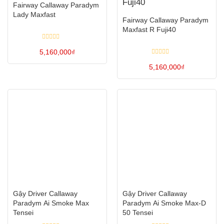
Fairway Callaway Paradym
Lady Maxfast
Fairway Callaway Paradym
Maxfast R Fuji40
Được
5,160,000
xếp
₫
hạng
Được
0
Sản
5,160,000
xếp
₫
5
hạng
sao
phẩm
0
Sản
5
này
sao
phẩm
có
này
nhiều
có
biến
nhiều
thể.
biến
Các
thể.
tùy
Các
chọn
tùy
Gậy Driver Callaway
Gậy Driver Callaway
có
chọn
Paradym Ai Smoke Max
Paradym Ai Smoke Max-D
thể
có
Tensei
50 Tensei
được
thể