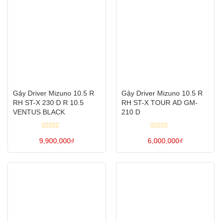
trang
trang
này
này
sản
sản
có
có
phẩm
phẩm
nhiều
nhiều
biến
biến
thể.
thể.
Các
Các
tùy
tùy
Gậy Driver Mizuno 10.5 R
Gậy Driver Mizuno 10.5 R
chọn
chọn
RH ST-X 230 D R 10.5
RH ST-X TOUR AD GM-
có
có
VENTUS BLACK
210 D
thể
thể
Được
Được
được
được
9,900,000
xếp
₫
6,000,000
xếp
₫
hạng
hạng
chọn
chọn
0
0
Sản
Sản
5
5
trên
trên
sao
sao
phẩm
phẩm
trang
trang
này
này
sản
sản
có
có
phẩm
phẩm
nhiều
nhiều
biến
biến