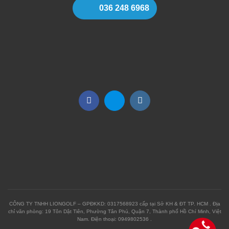
036 248 6968
CÔNG TY TNHH LIONGOLF – GPĐKKD: 0317568923 cấp tại Sở KH & ĐT TP. HCM . Địa
chỉ văn phòng: 19 Tôn Dật Tiên, Phường Tân Phú, Quận 7, Thành phố Hồ Chí Minh, Việt
Nam. Điện thoại: 0949802536 .