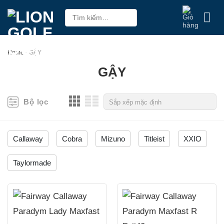
Skip
Tìm
to
kiếm:
content
Home
-
GẬY
GẬY
Bộ lọc
Callaway
Cobra
Mizuno
Titleist
XXIO
Taylormade