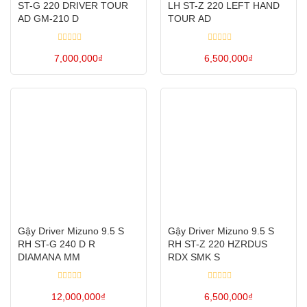
ST-G 220 DRIVER TOUR
LH ST-Z 220 LEFT HAND
có
có
AD GM-210 D
TOUR AD
thể
thể
Được
Được
được
được
7,000,000
xếp
₫
6,500,000
xếp
₫
hạng
hạng
chọn
chọn
0
0
Sản
Sản
5
5
trên
trên
sao
sao
phẩm
phẩm
trang
trang
này
này
sản
sản
có
có
phẩm
phẩm
nhiều
nhiều
biến
biến
thể.
thể.
Các
Các
tùy
tùy
Gậy Driver Mizuno 9.5 S
Gậy Driver Mizuno 9.5 S
chọn
chọn
RH ST-G 240 D R
RH ST-Z 220 HZRDUS
có
có
DIAMANA MM
RDX SMK S
thể
thể
Được
Được
được
được
12,000,000
xếp
₫
6,500,000
xếp
₫
hạng
hạng
chọn
chọn