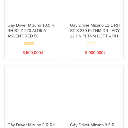
thể.
thể.
Các
Các
tùy
tùy
Gậy Driver Mizuno 10.5 R
Gậy Driver Mizuno 12 L RH
chọn
chọn
RH ST-Z 220 ALDILA
ST-X 230 PLTNM DR LADY
có
có
ASCENT RED 50
12 HN PLTNM LOFT – RH
thể
thể
Được
Được
được
được
6,500,000
xếp
₫
9,900,000
xếp
₫
hạng
hạng
chọn
chọn
0
0
Sản
Sản
5
5
trên
trên
sao
sao
phẩm
phẩm
trang
trang
này
này
sản
sản
có
có
phẩm
phẩm
nhiều
nhiều
biến
biến
thể.
thể.
Các
Các
tùy
tùy
Gậy Driver Mizuno 9 R RH
Gậy Driver Mizuno 9.5 R
chọn
chọn