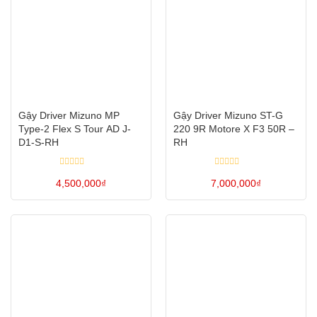
phẩm
phẩm
nhiều
có
biến
nhiều
thể.
biến
Các
thể.
tùy
Các
chọn
tùy
Gậy Driver Mizuno MP
Gậy Driver Mizuno ST-G
có
chọn
Type-2 Flex S Tour AD J-
220 9R Motore X F3 50R –
thể
có
D1-S-RH
RH
được
thể
chọn
Được
Được
được
4,500,000
xếp
₫
7,000,000
xếp
₫
hạng
hạng
trên
chọn
0
0
Sản
Sản
5
5
trang
trên
sao
sao
phẩm
phẩm
sản
trang
này
này
phẩm
sản
có
có
phẩm
nhiều
nhiều
biến
biến
thể.
thể.