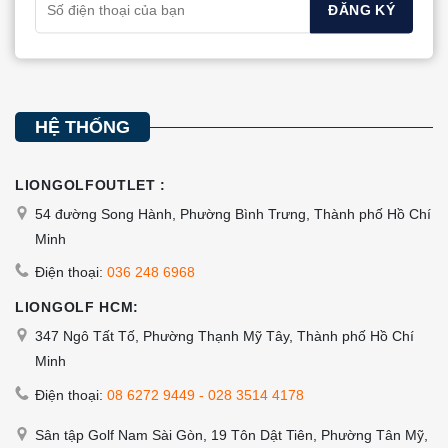
thể
thể
được
được
chọn
chọn
trên
trên
HỆ THỐNG
trang
trang
sản
sản
phẩm
phẩm
LIONGOLFOUTLET :
54 đường Song Hành, Phường Bình Trưng, Thành phố Hồ Chí
Minh
Điện thoại:
036 248 6968
LIONGOLF HCM:
347 Ngô Tất Tố, Phường Thạnh Mỹ Tây, Thành phố Hồ Chí
Minh
Điện thoại:
08 6272 9449
-
028 3514 4178
Sân tập Golf Nam Sài Gòn, 19 Tôn Dật Tiên, Phường Tân Mỹ,