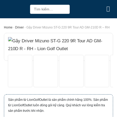
Skip
Tìm
to
kiếm:
content
Home
-
Driver
-
Gậy Driver Mizuno ST-G 220 9R Tour AD GM-210D R – RH
Sản phẩm từ LionGolfOutlet là sản phẩm chính hãng 100%. Sản phẩm
từ LionGolfOutlet luôn đóng gói kỹ càng. Quý khách vui lòng kiểm tra
sản phẩm trước khi nhận.