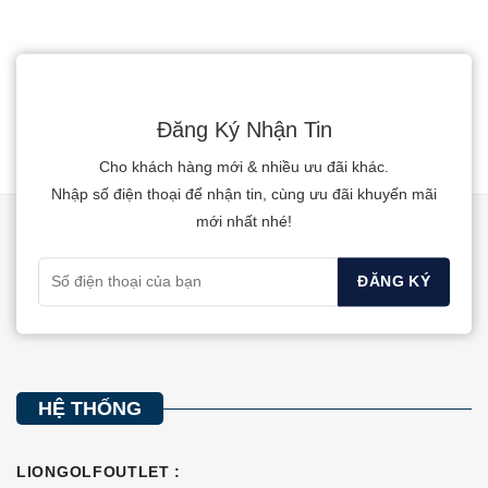
phẩm
5
sao
phẩm
này
này
có
có
nhiều
nhiều
biến
Đăng Ký Nhận Tin
biến
thể.
Cho khách hàng mới & nhiều ưu đãi khác.
thể.
Các
Nhập số điện thoại để nhận tin, cùng ưu đãi khuyến mãi
Các
tùy
mới nhất nhé!
tùy
chọn
chọn
có
có
thể
thể
được
được
chọn
chọn
trên
trên
trang
HỆ THỐNG
trang
sản
sản
phẩm
LIONGOLFOUTLET :
phẩm