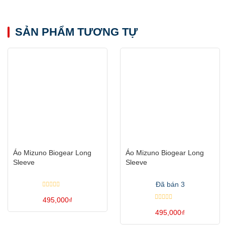
SẢN PHẨM TƯƠNG TỰ
Áo Mizuno Biogear Long
Áo Mizuno Biogear Long
Sleeve
Sleeve
Đã bán 3
Được
xếp
495,000
₫
hạng
Được
0
Sản
xếp
495,000
₫
5
hạng
sao
0
Sản