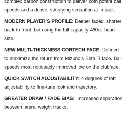
complex carbon construction to deliver both potent ball
speeds and a dense, satisfying sensation at impact.
MODERN PLAYER’S PROFILE
: Deeper faced, shorter
back to front, but using the full capacity 460cc head
size.
NEW MULTI-THICKNESS CORTECH FACE:
Refined
to maximize the return from Mizuno’s Beta Ti face. Ball
speeds most noticeably improved low on the clubface.
QUICK SWITCH ADJUSTABILITY:
4 degrees of loft
adjustability to fine-tune look and trajectory.
GREATER DRAW / FADE BIAS:
Increased separation
between lateral weight tracks.