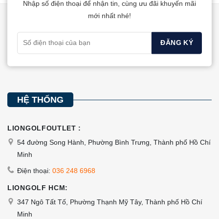
Nhập số điện thoại để nhận tin, cùng ưu đãi khuyến mãi
Các
Các
mới nhất nhé!
tùy
tùy
chọn
chọn
có
có
thể
thể
được
được
chọn
chọn
trên
trên
HỆ THỐNG
trang
trang
sản
sản
LIONGOLFOUTLET :
phẩm
phẩm
54 đường Song Hành, Phường Bình Trưng, Thành phố Hồ Chí
Minh
Điện thoại:
036 248 6968
LIONGOLF HCM:
347 Ngô Tất Tố, Phường Thạnh Mỹ Tây, Thành phố Hồ Chí
Minh