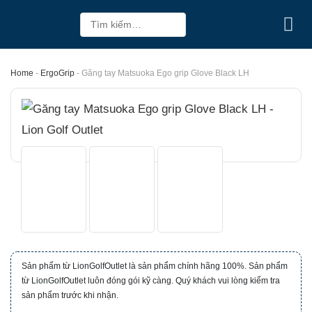
Skip
Tìm
to
kiếm:
content
Home
-
ErgoGrip
-
Găng tay Matsuoka Ego grip Glove Black LH
Sản phẩm từ LionGolfOutlet là sản phẩm chính hãng 100%. Sản phẩm
từ LionGolfOutlet luôn đóng gói kỹ càng. Quý khách vui lòng kiểm tra
sản phẩm trước khi nhận.