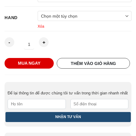
HAND
Xóa
Găng
MUA NGAY
THÊM VÀO GIỎ HÀNG
tay
Matsuoka
Ego
grip
Để lại thông tin để được chúng tôi tư vấn trong thời gian nhanh nhất
Glove
Black
LH
số
lượng