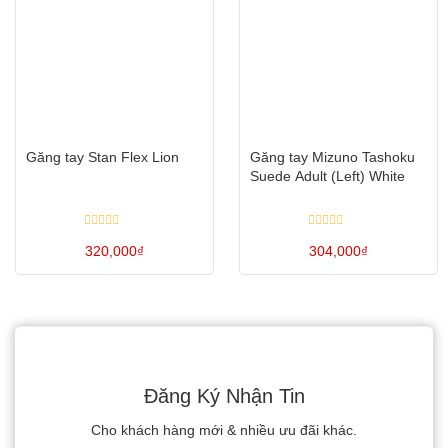
Găng tay Stan Flex Lion
Găng tay Mizuno Tashoku
Suede Adult (Left) White
Được
Được
xếp
320,000
₫
xếp
304,000
₫
hạng
hạng
0
0
Sản
Sản
5
5
sao
sao
phẩm
phẩm
này
này
có
có
nhiều
nhiều
Đăng Ký Nhận Tin
biến
biến
Cho khách hàng mới & nhiều ưu đãi khác.
thể.
thể.