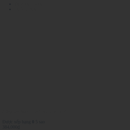
Từ 200k - 500k
Dưới 5 triệu
Găng tay Stan Comfort Glove Red
Được xếp hạng
0
5 sao
384,000
₫