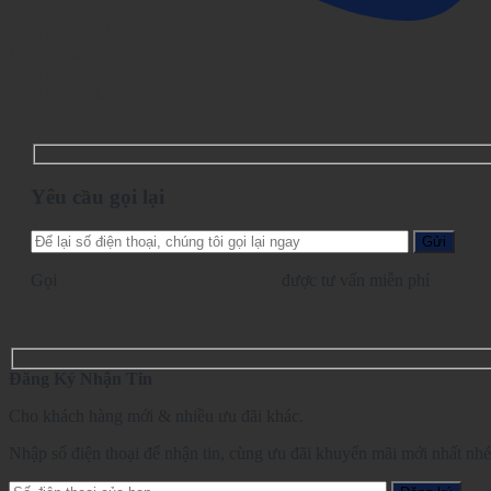
Chat Facebook
Gọi trực tiếp
Chat ngay
Chat trên Zalo
Yêu cầu gọi lại
Gọi
028.2210.1095
-
0862.729.479
được tư vấn miễn phí
Đăng Ký Nhận Tin
Cho khách hàng mới & nhiều ưu đãi khác.
Nhập số điện thoại để nhận tin, cùng ưu đãi khuyến mãi mới nhất nhé