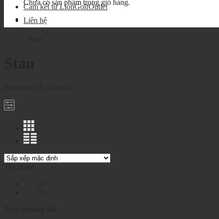
Chưa có sản phẩm trong giỏ hàng.
Cam kết từ LionGolfOutlet
Liên hệ
Home
-
Stan
Stan
(Showing all 3 results)
Bộ lọc
Tay thuận
LH
(2)
RH
(1)
Theo khoảng giá