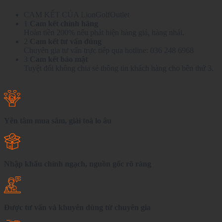
16
số
CAM KẾT CỦA LionGolfOutlet
lượng
1
Cam kết chính hãng
Hoàn tiền 200% nếu phát hiện hàng giả, hàng nhái.
2
Cam kết tư vấn đúng
Chuyên gia tư vấn trực tiếp qua hotline: 036 248 6968
3
Cam kết bảo mật
Tuyệt đối không chia sẻ thông tin khách hàng cho bên thứ 3.
Yên tâm mua sắm, giải toả lo âu
Nhập khẩu chính ngạch, nguồn gốc rõ ràng
Được tư vấn và khuyên dùng từ chuyên gia