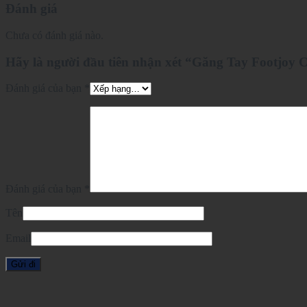
Đánh giá
Chưa có đánh giá nào.
Hãy là người đầu tiên nhận xét “Găng Tay Footj
Đánh giá của bạn
*
Đánh giá của bạn
*
Tên
Email