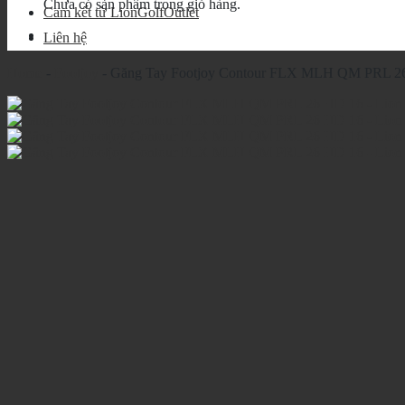
Chưa có sản phẩm trong giỏ hàng.
Cam kết từ LionGolfOutlet
Liên hệ
Home
-
Footjoy
-
Găng Tay Footjoy Contour FLX MLH QM PRL 2