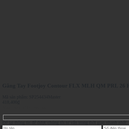
Găng Tay Footjoy Contour FLX MLH QM PRL 26 
Mã sản phẩm:
SP254434Master
418,400
₫
Mua ngay
Thêm vào giỏ
Để lại thông tin để được chúng tôi tư vấn trong thời gian nhanh nhất