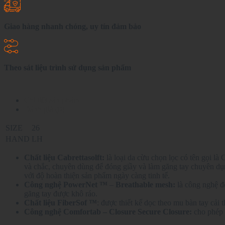
Giao hàng nhanh chóng, uy tín đảm bảo
Theo sát liệu trình sử dụng sản phẩm
Chi tiết sản phẩm
Đánh giá (0)
SIZE
26
HAND
LH
Chất liệu Cabrettasolft:
là loại da cừu chọn lọc có tên gọi là
và chắc, chuyên dùng để đóng giầy và làm găng tay chuyên dụng
với độ hoàn thiện sản phẩm ngày càng tinh tế.
Công nghệ PowerNet ™
–
Breathable mesh:
là công nghệ đ
găng tay được khô ráo.
Chất liệu FiberSof ™
: được thiết kế dọc theo mu bàn tay cải
Công nghệ Comfortab – Closure Secure Closure:
cho phép đ