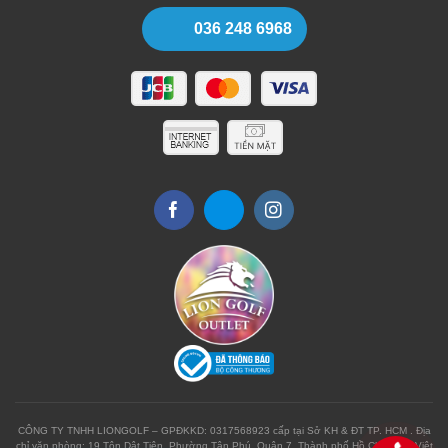
036 248 6968
CÔNG TY TNHH LIONGOLF – GPĐKKD: 0317568923 cấp tại Sở KH & ĐT TP. HCM . Địa
chỉ văn phòng: 19 Tôn Dật Tiên, Phường Tân Phú, Quận 7, Thành phố Hồ Chí Minh, Việt