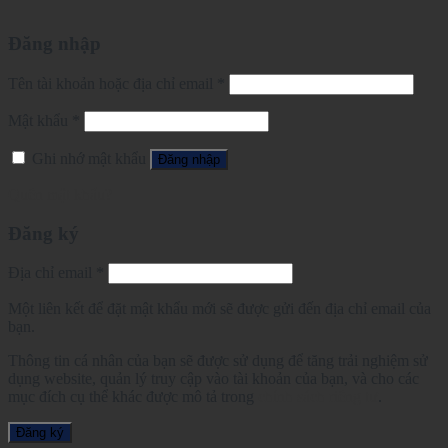
Đăng nhập
Tên tài khoản hoặc địa chỉ email
*
Mật khẩu
*
Ghi nhớ mật khẩu
Đăng nhập
Quên mật khẩu?
Đăng ký
Địa chỉ email
*
Một liên kết để đặt mật khẩu mới sẽ được gửi đến địa chỉ email của
bạn.
Thông tin cá nhân của bạn sẽ được sử dụng để tăng trải nghiệm sử
dụng website, quản lý truy cập vào tài khoản của bạn, và cho các
mục đích cụ thể khác được mô tả trong
chính sách riêng tư
.
Đăng ký