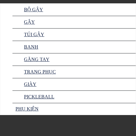
BỘ GẬY
GẬY
TÚI GẬY
BANH
GĂNG TAY
TRANG PHỤC
GIÀY
PICKLEBALL
PHỤ KIỆN