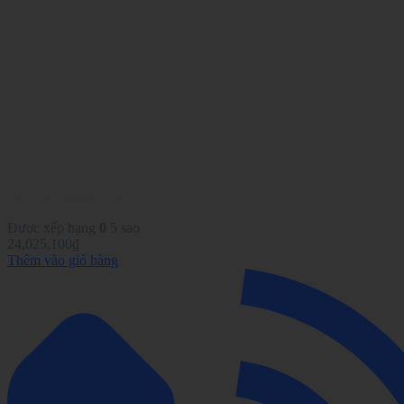
Bộ Gậy Titleist T200II RH KBS TOUR LITE R 5W A
Được xếp hạng
0
5 sao
24,025,100
₫
Thêm vào giỏ hàng