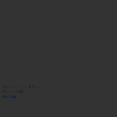
Bộ Gậy Iron Titleist T150 3G RH NS 880 AMC S 4P A
Được xếp hạng
0
5 sao
30,034,800
₫
Đọc tiếp