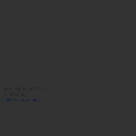
Bộ gậy Iron Titleist T200II RH 5.5 5WA PRX LZ
Được xếp hạng
0
5 sao
23,589,500
₫
Thêm vào giỏ hàng