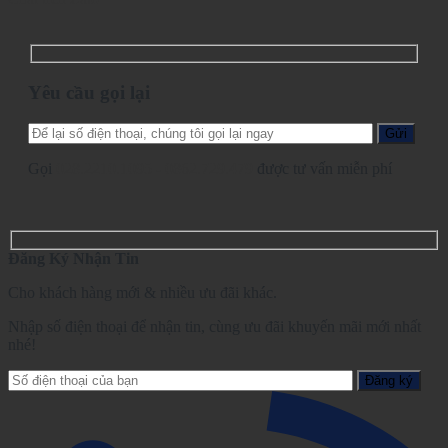
Yêu cầu gọi lại
Gọi
028.2210.1095
-
0862.729.479
được tư vấn miễn phí
Đăng Ký Nhận Tin
Cho khách hàng mới & nhiều ưu đãi khác.
Nhập số điện thoại để nhận tin, cùng ưu đãi khuyến mãi mới nhất
nhé!