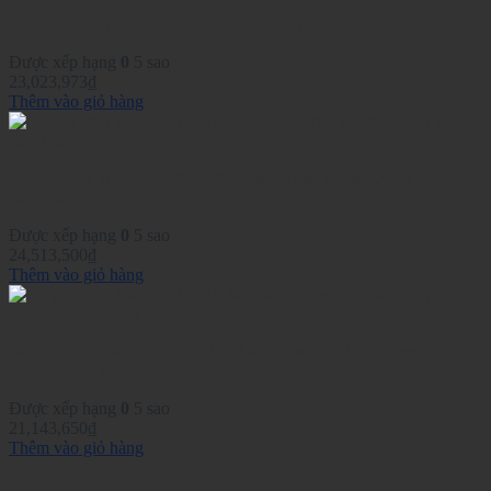
Bộ gậy Iron Titleist T100SII #4-P R RH NS 880 AMC
Được xếp hạng
0
5 sao
23,023,973
₫
Thêm vào giỏ hàng
Bộ gậy Iron Titleist T100SII #4-P Steel True Temper AMT R300
Red Custom (7 cây)
Được xếp hạng
0
5 sao
24,513,500
₫
Thêm vào giỏ hàng
Bộ gậy Iron Titleist T100SII Steel #5-P Custom True Temper AMT
S300 Red (6 cây)
Được xếp hạng
0
5 sao
21,143,650
₫
Thêm vào giỏ hàng