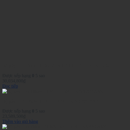
Bộ gậy Iron Titleist T100 3G RH PRX LZ 5.5 4P A – 2023
Được xếp hạng
0
5 sao
30,034,800
₫
Đọc tiếp
Bộ gậy Iron Titleist T100II LH #4-P R NS 880 AMC
Được xếp hạng
0
5 sao
23,589,500
₫
Thêm vào giỏ hàng