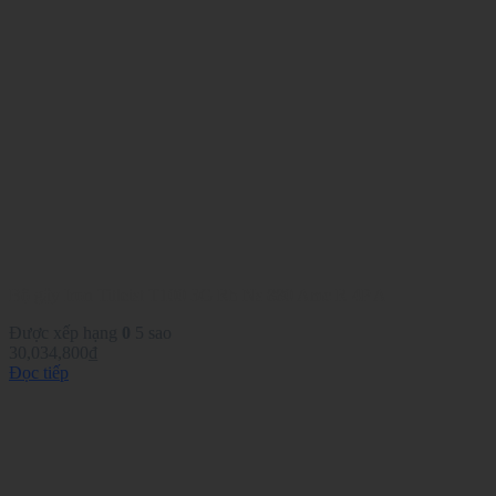
Bộ gậy Iron Titleist T100 3G Rh Ns 880 Amc R 4P A
Được xếp hạng
0
5 sao
30,034,800
₫
Đọc tiếp