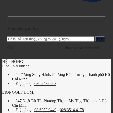
Yêu cầu gọi lại
Yêu cầu gọi lại
Gọi
028.2210.1095
-
0862.729.479
được tư vấn miễn phí
HỆ THỐNG
LionGolfOutlet :
54 đường Song Hành, Phường Bình Trưng, Thành phố Hồ
Chí Minh
Điện thoại:
036 248 6968
LIONGOLF HCM:
347 Ngô Tất Tố, Phường Thạnh Mỹ Tây, Thành phố Hồ
Chí Minh
Điện thoại:
08 6272 9449
-
028 3514 4178