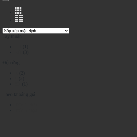
Tay thuận
LH
(1)
RH
(3)
Độ cứng
R
(2)
S
(2)
SR
(1)
Theo khoảng giá
Trên 1 triệu
Trên 5 triệu