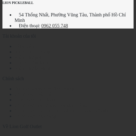
LION PICKLEBALL
54 Thống Nhất, Phường Vũng Tàu, Thành phố Hồ Chí
Minh
Điện thoại:
0962 055 748
Tài khoản của tôi
Tài khoản
Kiểm tra đơn hàng
Kiến thức golf
Tin tức – Sự kiện
Kiến thức bổ sung
Chính sách
Điều khoản và quy định chung
Chính sách bảo mật
Hình thức thanh toán
Chính sách vận chuyển và kiểm hàng
Chính sách bảo hành và đổi trả tại LionGolfOutlet
Chính sách mua hàng
Về Lion Golf Outlet