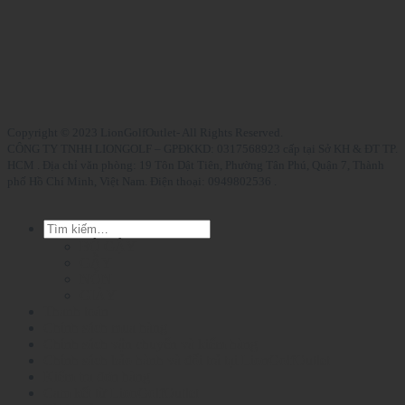
Copyright © 2023 LionGolfOutlet- All Rights Reserved.
CÔNG TY TNHH LIONGOLF – GPĐKKD: 0317568923 cấp tại Sở KH & ĐT TP.
HCM . Địa chỉ văn phòng: 19 Tôn Dật Tiên, Phường Tân Phú, Quận 7, Thành
phố Hồ Chí Minh, Việt Nam. Điện thoại: 0949802536 .
Tìm
kiếm:
BỘ GẬY
GẬY
NÓN
GIÀY
Thanh toán
Chính sách mua hàng
Chính sách vận chuyển và kiểm hàng
Chính sách bảo hành và đổi trả tại LionGolfOutlet
Kiểm tra đơn hàng
Cam kết từ LionGolfOutlet