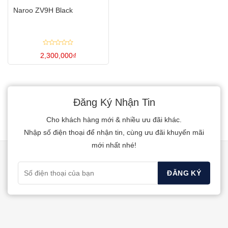
tùy
tùy
Naroo ZV9H Black
chọn
chọn
có
có
thể
thể
Được
được
được
2,300,000
₫
xếp
hạng
chọn
chọn
0
5
trên
trên
sao
trang
trang
Đăng Ký Nhận Tin
sản
sản
phẩm
phẩm
Cho khách hàng mới & nhiều ưu đãi khác.
Nhập số điện thoại để nhận tin, cùng ưu đãi khuyến mãi
mới nhất nhé!