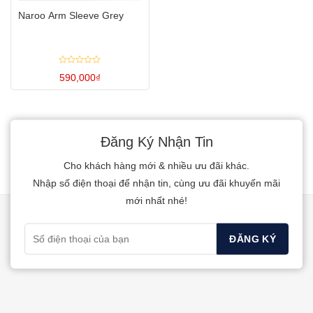
Naroo Arm Sleeve Grey
Được
590,000
₫
xếp
hạng
Sản
0
5
phẩm
sao
này
Đăng Ký Nhận Tin
có
nhiều
Cho khách hàng mới & nhiều ưu đãi khác.
biến
Nhập số điện thoại để nhận tin, cùng ưu đãi khuyến mãi
thể.
mới nhất nhé!
Các
tùy
chọn
có
thể
được