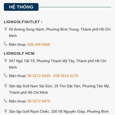
chọn
HỆ THỐNG
trên
trang
LIONGOLFOUTLET :
sản
54 đường Song Hành, Phường Bình Trưng, Thành phố Hồ Chí
phẩm
Minh
Điện thoại:
036 248 6968
LIONGOLF HCM:
347 Ngô Tất Tố, Phường Thạnh Mỹ Tây, Thành phố Hồ Chí
Minh
Điện thoại:
08 6272 9449
-
028 3514 4178
Sân tập Golf Nam Sài Gòn, 19 Tôn Dật Tiên, Phường Tân Mỹ,
Thành phố Hồ Chí Minh
Điện thoại:
08 6272 9479
Sân tập Golf Rạch Chiếc, 150 Võ Nguyên Giáp, Phường Bình