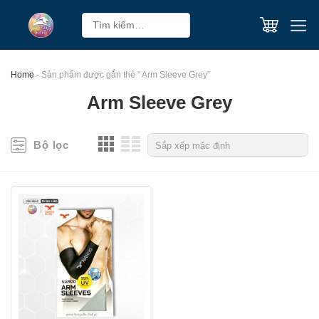
Skip
Tìm
to
kiếm:
content
Home
-
Sản phẩm được gắn thẻ “ Arm Sleeve Grey”
Arm Sleeve Grey
Bộ lọc