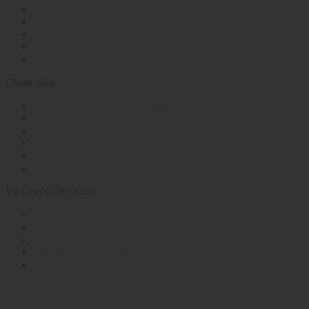
Tài khoản
Kiểm tra đơn hàng
Kiến thức golf
Tin tức – Sự kiện
Kiến thức bổ sung
Chính sách
Điều khoản và quy định chung
Chính sách bảo mật
Hình thức thanh toán
Chính sách vận chuyển và kiểm hàng
Chính sách bảo hành và đổi trả tại LionGolfOutlet
Chính sách mua hàng
Về Lion Golf Outlet
Giới thiệu
LionGolf
Tin tức – Sự kiện
Cam kết từ LionGolfOutlet
Liên hệ
036 248 6968