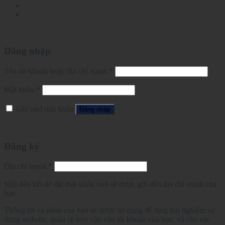
Tin tức – Sự kiện
Đăng nhập
Đăng nhập
Tên tài khoản hoặc địa chỉ email
*
Mật khẩu
*
Ghi nhớ mật khẩu
Đăng nhập
Quên mật khẩu?
Đăng ký
Địa chỉ email
*
Một liên kết để đặt mật khẩu mới sẽ được gửi đến địa chỉ email của
bạn.
Thông tin cá nhân của bạn sẽ được sử dụng để tăng trải nghiệm sử
dụng website, quản lý truy cập vào tài khoản của bạn, và cho các