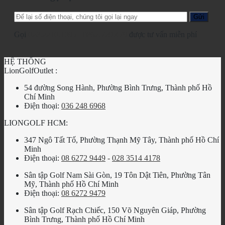
Gọi
028.2210.1095
-
0862.729.479
được tư vấn miễn phí
HỆ THỐNG
LionGolfOutlet :
54 đường Song Hành, Phường Bình Trưng, Thành phố Hồ
Chí Minh
Điện thoại:
036 248 6968
LIONGOLF HCM:
347 Ngô Tất Tố, Phường Thạnh Mỹ Tây, Thành phố Hồ Chí
Minh
Điện thoại:
08 6272 9449
-
028 3514 4178
Sân tập Golf Nam Sài Gòn, 19 Tôn Dật Tiên, Phường Tân
Mỹ, Thành phố Hồ Chí Minh
Điện thoại:
08 6272 9479
Sân tập Golf Rạch Chiếc, 150 Võ Nguyên Giáp, Phường
Bình Trưng, Thành phố Hồ Chí Minh