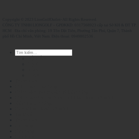
Copyright © 2023 LionGolfOutlet- All Rights Reserved.
CÔNG TY TNHH LIONGOLF – GPĐKKD: 0317568923 cấp tại Sở KH & ĐT TP.
HCM . Địa chỉ văn phòng: 19 Tôn Dật Tiên, Phường Tân Phú, Quận 7, Thành
phố Hồ Chí Minh, Việt Nam. Điện thoại: 0949802536 .
Tìm
kiếm:
BỘ GẬY
GẬY
NÓN
GIÀY
Thanh toán
Chính sách mua hàng
Chính sách vận chuyển và kiểm hàng
Chính sách bảo hành và đổi trả tại LionGolfOutlet
Kiểm tra đơn hàng
Cam kết từ LionGolfOutlet
Tài khoản
Thanh toán
Giỏ hàng
Cửa hàng
Giới thiệu