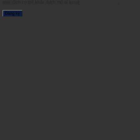
mục đích cụ thể khác được mô tả trong
chính sách riêng tư
.
Đăng ký