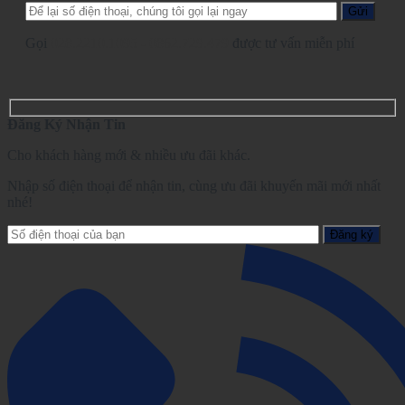
Gọi
028.2210.1095
-
0862.729.479
được tư vấn miễn phí
Đăng Ký Nhận Tin
Cho khách hàng mới & nhiều ưu đãi khác.
Nhập số điện thoại để nhận tin, cùng ưu đãi khuyến mãi mới nhất
nhé!