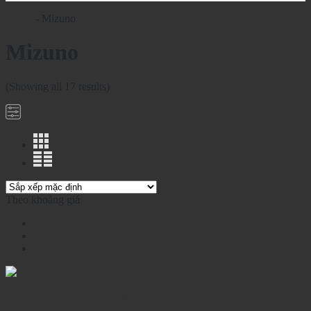
Home
-
Mizuno
Mizuno
(Showing all 17 results)
Bộ lọc
Theo khoảng giá
Từ 200k - 500k
Từ 500k - 1 triệu
Dưới 5 triệu
Nón Mizuno Cool Hold Cap Fff