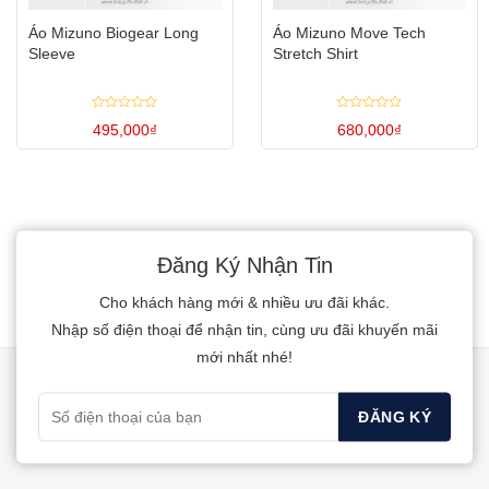
Áo Mizuno Biogear Long
Áo Mizuno Move Tech
Sleeve
Stretch Shirt
Được
Được
495,000
₫
680,000
₫
xếp
xếp
hạng
hạng
Sản
Sản
0
0
5
5
phẩm
phẩm
sao
sao
này
này
có
có
Đăng Ký Nhận Tin
nhiều
nhiều
biến
biến
Cho khách hàng mới & nhiều ưu đãi khác.
thể.
thể.
Nhập số điện thoại để nhận tin, cùng ưu đãi khuyến mãi
Các
Các
mới nhất nhé!
tùy
tùy
chọn
chọn
có
có
thể
thể