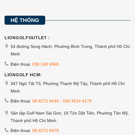
được
được
chọn
chọn
trên
trên
HỆ THỐNG
trang
trang
sản
sản
LIONGOLFOUTLET :
phẩm
phẩm
54 đường Song Hành, Phường Bình Trưng, Thành phố Hồ Chí
Minh
Điện thoại:
036 248 6968
LIONGOLF HCM:
347 Ngô Tất Tố, Phường Thạnh Mỹ Tây, Thành phố Hồ Chí
Minh
Điện thoại:
08 6272 9449
-
028 3514 4178
Sân tập Golf Nam Sài Gòn, 19 Tôn Dật Tiên, Phường Tân Mỹ,
Thành phố Hồ Chí Minh
Điện thoại:
08 6272 9479