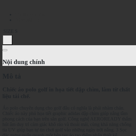
Chi tiết sản phẩm
Đánh giá (0)
SIZE
S
Nội dung chính
Mô tả
Chiếc áo polo golf in họa tiết dập chìm, làm từ chất
liệu tái chế.
Áo polo chuyên dụng cho golf đâu có nghĩa là phải nhàm chán.
Chiếc áo này phủ họa tiết graphic adidas dập chìm giúp nâng tầm
phong cách của bạn trên sân golf. Công nghệ AEROREADY thấm
hút ẩm duy trì cảm giác khô ráo và thoải mái, cùng khả năng chống
tia UV giúp bạn tự tin chơi golf vào những ngày trời nắng. 3 Sọc
đặc trưng quấn quanh một bên tay áo tạo điểm nhấn thiết kế.