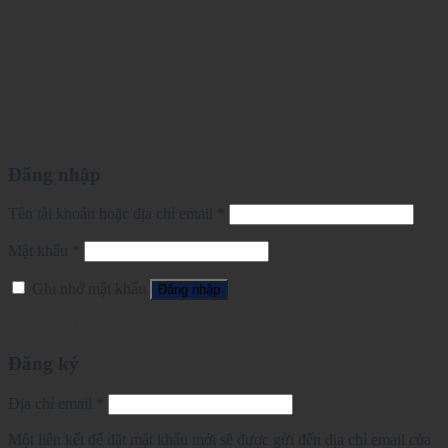
Đăng nhập
Tên tài khoản hoặc địa chỉ email
*
Mật khẩu
*
Ghi nhớ mật khẩu
Đăng nhập
Quên mật khẩu?
Đăng ký
Địa chỉ email
*
Một liên kết để đặt mật khẩu mới sẽ được gửi đến địa chỉ email của