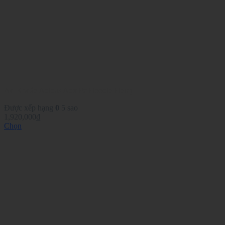
Áo Khoác Adidas Adx Fz Hoodie Hemp
Được xếp hạng
0
5 sao
1,920,000
₫
Chọn
Sản
phẩm
này
có
nhiều
biến
thể.
Các
tùy
chọn
có