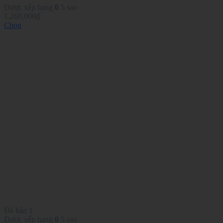
Được xếp hạng
0
5 sao
1,260,000
₫
Chọn
Sản
phẩm
này
có
nhiều
biến
thể.
Các
tùy
chọn
có
thể
được
chọn
trên
trang
sản
phẩm
Áo Adidas CreatorS/S Polo White
Đã bán 1
Được xếp hạng
0
5 sao