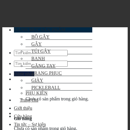
Skip
to
content
DANH MỤC SẢN PHẨM
BỘ GẬY
GẬY
TÚI GẬY
Tìm
kiếm:
BANH
Tìm
GĂNG TAY
kiếm:
TRANG PHỤC
Đăng nhập
GIÀY
PICKLEBALL
PHỤ KIỆN
Chưa có sản phẩm trong giỏ hàng.
Trang chủ
Giới thiệu
Cửa hàng
Giỏ hàng
Tin tức – Sự kiện
Chưa có sản phẩm trong giỏ hàng.