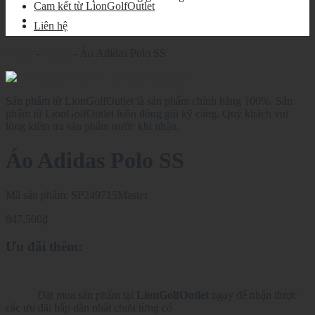
Cam kết từ LionGolfOutlet
Liên hệ
Home
-
adidas
-
Áo Adidas Polo SS
Sản phẩm từ LionGolfOutlet là sản phẩm chính hãng 100%. Sản
phẩm từ LionGolfOutlet luôn đóng gói kỹ càng. Quý khách vui
lòng kiểm tra sản phẩm trước khi nhận.
Áo Adidas Polo SS
Mã sản phẩm:
SP249715Master
847,500
₫
Ưu đãi thêm:
Đặt mua sản phẩm tại
LionGolfOutlet
ngay để nhận được
các ưu đãi hấp dẫn nhất chưa từng có