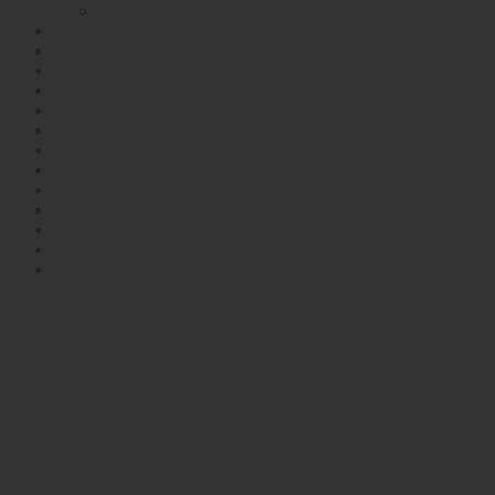
GIÀY
Thanh toán
Chính sách mua hàng
Chính sách vận chuyển và kiểm hàng
Chính sách bảo hành và đổi trả tại LionGolfOutlet
Kiểm tra đơn hàng
Cam kết từ LionGolfOutlet
Tài khoản
Thanh toán
Giỏ hàng
Cửa hàng
Giới thiệu
Tin tức – Sự kiện
Đăng nhập