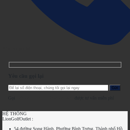
Yêu cầu gọi lại
Yêu cầu gọi lại
Gọi
028.2210.1095
-
0862.729.479
được tư vấn miễn phí
HỆ THỐNG
LionGolfOutlet :
54 đường Song Hành, Phường Bình Trưng, Thành phố Hồ