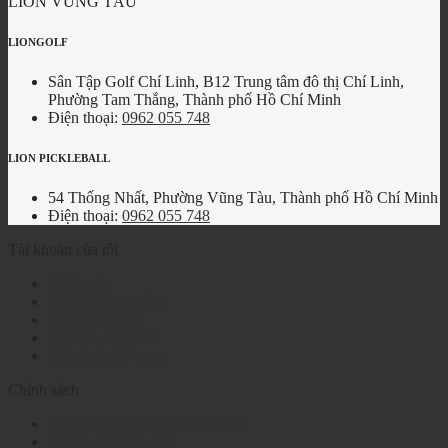
LION VŨNG TÀU
LIONGOLF
Sân Tập Golf Chí Linh, B12 Trung tâm đô thị Chí Linh,
Phường Tam Thắng, Thành phố Hồ Chí Minh
Điện thoại:
0962 055 748
LION PICKLEBALL
54 Thống Nhất, Phường Vũng Tàu, Thành phố Hồ Chí Minh
Điện thoại:
0962 055 748
Tài khoản của tôi
Tài khoản
Kiểm tra đơn hàng
Kiến thức golf
Tin tức – Sự kiện
Kiến thức bổ sung
Chính sách
Điều khoản và quy định chung
Chính sách bảo mật