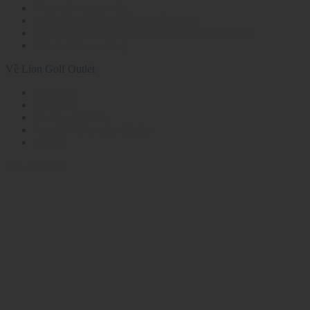
Hình thức thanh toán
Chính sách vận chuyển và kiểm hàng
Chính sách bảo hành và đổi trả tại LionGolfOutlet
Chính sách mua hàng
Về Lion Golf Outlet
Giới thiệu
LionGolf
Tin tức – Sự kiện
Cam kết từ LionGolfOutlet
Liên hệ
036 248 6968