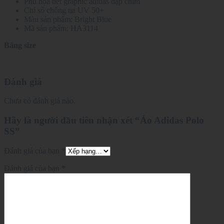
Phủ họa tiết graphic adidas dập chìm
Chỉ số chống tia UV 50+
Màu sản phẩm: Bright Blue
Mã sản phẩm: HA3114
Bảng size
Đánh giá
Chưa có đánh giá nào.
Hãy là người đầu tiên nhận xét “Áo Adidas Polo
SS”
Đánh giá của bạn
*
Đánh giá của bạn
*