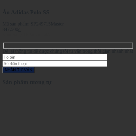
Áo Adidas Polo SS
Mã sản phẩm:
SP249715Master
847,500
₫
Mua ngay
Thêm vào giỏ
Để lại thông tin để được chúng tôi tư vấn trong thời gian nhanh nhất
Sản phẩm tương tự