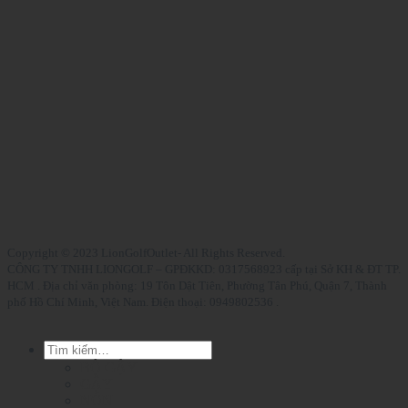
Copyright © 2023 LionGolfOutlet- All Rights Reserved.
CÔNG TY TNHH LIONGOLF – GPĐKKD: 0317568923 cấp tại Sở KH & ĐT TP.
HCM . Địa chỉ văn phòng: 19 Tôn Dật Tiên, Phường Tân Phú, Quận 7, Thành
phố Hồ Chí Minh, Việt Nam. Điện thoại: 0949802536 .
Tìm
kiếm:
BỘ GẬY
GẬY
NÓN