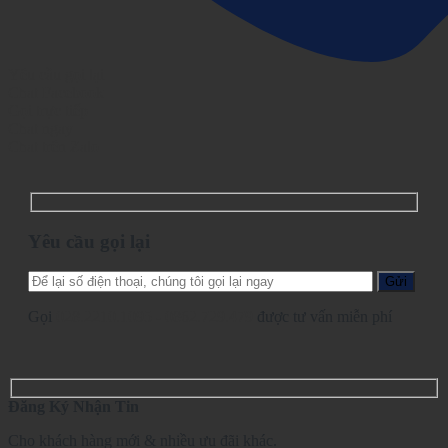
Yêu cầu gọi lại
Chat Facebook
Gọi trực tiếp
Chat ngay
Chat trên Zalo
Yêu cầu gọi lại
Gọi
028.2210.1095
-
0862.729.479
được tư vấn miễn phí
Đăng Ký Nhận Tin
Cho khách hàng mới & nhiều ưu đãi khác.