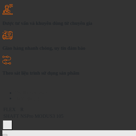
Được tư vấn và khuyên dùng từ chuyên gia
Giao hàng nhanh chóng, uy tín đảm bảo
Theo sát liệu trình sử dụng sản phẩm
Chi tiết sản phẩm
Đánh giá (0)
FLEX
R
SHAFT
NSPro MODUS3 105