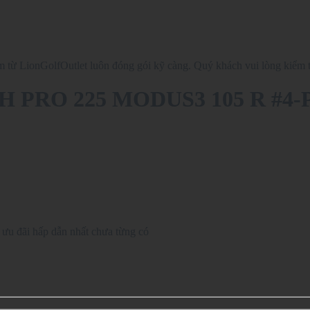
từ LionGolfOutlet luôn đóng gói kỹ càng. Quý khách vui lòng kiểm t
 RH PRO 225 MODUS3 105 R #4
ưu đãi hấp dẫn nhất chưa từng có