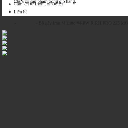
Chưa có sản phẩm trong giỏ hàng.
Cam kết từ LionGolfOutlet
Liên hệ
Home
-
BỘ GẬY
-
Bộ gậy Iron Mizuno #4-PW R RH PRO 225 M