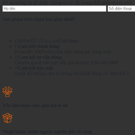
Để lại thông tin để được chúng tôi tư vấn trong thời gian nhanh nhất
Sản phẩm trên chưa bao gồm thuế!
036 248 6968
CAM KẾT CỦA LionGolfOutlet
1
Cam kết chính hãng
Hoàn tiền 200% nếu phát hiện hàng giả, hàng nhái.
2
Cam kết tư vấn đúng
Chuyên gia tư vấn trực tiếp qua hotline: 036 248 6968
3
Cam kết bảo mật
Tuyệt đối không chia sẻ thông tin khách hàng cho bên thứ 3.
Yên tâm mua sắm, giải toả lo âu
Nhập khẩu chính ngạch, nguồn gốc rõ ràng