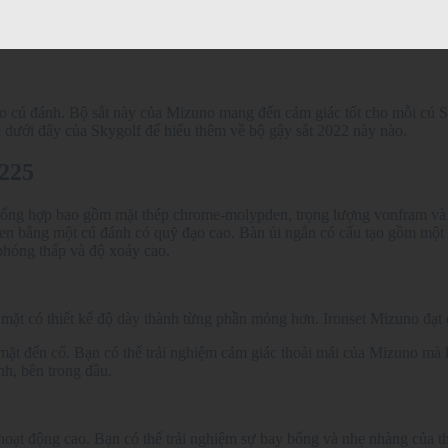
cho cú đánh. Bộ sắt này của Mizuno mang đến cảm giác tốt cho mỗi cú
 dưới đây của Skygolf để hiểu thêm về bộ gậy sắt 2022 này nào.
 225
rúc tổng hợp bao gồm mặt thép chrome-molypden, trọng lượng vonfram và
green bằng một cú đánh có quỹ đạo cao. Bàn ủi ngắn có cấu tạo gồm mộ
 phóng thấp và độ xoáy cao.
ặt có thiết kế độ dày thành từng phần mỏng hơn. Ironset Mizuno đạt đ
ặt đến cổ. Bạn có thể trải nghiệm cảm giác thoải mái của Mizuno mà 
nh, bên trong đầu.
 hoạt động cao. Bạn có thể trải nghiệm sự bay bổng và nhẹ nhàng của t