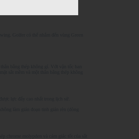
 Swing. Golfer có thể nhắm đến vùng Green
 thân bằng thép không gỉ. Với vận tốc ban
t mặt sắt mềm và một thân bằng thép không
ược lực đẩy cao nhất trong lịch sử.
không làm gián đoạn tinh giản rèn (dòng
hép chrome molypden và cảm giác tốt của sắt