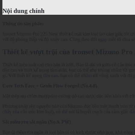
Nội dung chính
Thông tin sản phẩm
Ironset Mizuno Pro 225 New thiết
kế mặt kim loại tạo cảm giác tốt 
với độ phóng thấp và độ xoáy cao. Cùng theo dõi ngay một số chia sẻ
Thiết kế vượt trội của Ironset Mizuno Pro
Thiết kế hiệu suất cao cho bàn là lưỡi. Bàn là dài và giữa có cấu t
đầu cao và thiết kế trọng tâm thấp, bạn có thể nhẹ nhàng nhắm tới 
gỉ. Với thiết kế trọng tâm cao, bạn có thể nhắm tới vùng xanh với độ
Core Tech Face + Grain Flow Forged (No.4-8)
Mặt thép mạ crôm molypden cường độ cao được đúc liền khối với cổ m
Phương pháp rèn nguyên bản của Mizuno đúc liền một thanh tròn từ m
chảy của cấu trúc kim loại), có thể nói là huyết mạch của cảm giác đá
Sắt mềm rèn sắt ngắn (No.9, PW)
Bàn ủi mềm rèn ngắn là loại bàn ủi có kích thước nhỏ gọn, khả năng