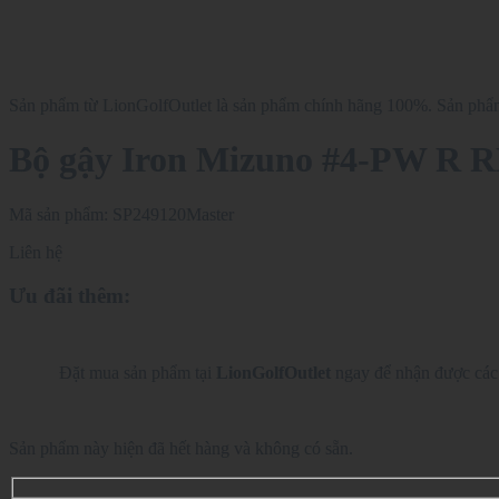
Sản phẩm từ LionGolfOutlet là sản phẩm chính hãng 100%. Sản phẩm 
Bộ gậy Iron Mizuno #4-PW R
Mã sản phẩm:
SP249120Master
Liên hệ
Ưu đãi thêm:
Đặt mua sản phẩm tại
LionGolfOutlet
ngay để nhận được các 
Sản phẩm này hiện đã hết hàng và không có sẵn.