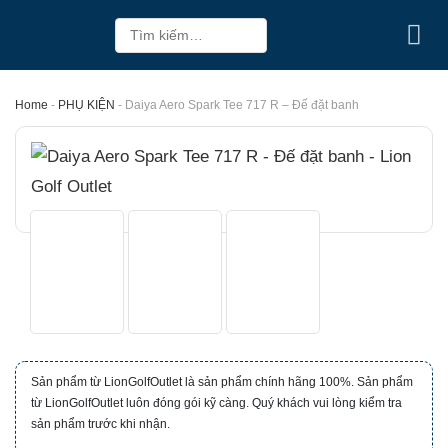
Skip
Tìm
to
kiếm:
content
Home
-
PHỤ KIỆN
-
Daiya Aero Spark Tee 717 R – Đế đặt banh
Sản phẩm từ LionGolfOutlet là sản phẩm chính hãng 100%. Sản phẩm
từ LionGolfOutlet luôn đóng gói kỹ càng. Quý khách vui lòng kiểm tra
sản phẩm trước khi nhận.