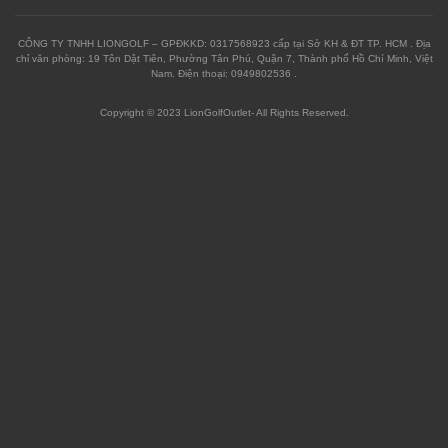
CÔNG TY TNHH LIONGOLF – GPĐKKD: 0317568923 cấp tại Sở KH & ĐT TP. HCM . Địa
chỉ văn phòng: 19 Tôn Dật Tiên, Phường Tân Phú, Quận 7, Thành phố Hồ Chí Minh, Việt
Nam. Điện thoại: 0949802536 .
Copyright © 2023 LionGolfOutlet- All Rights Reserved.