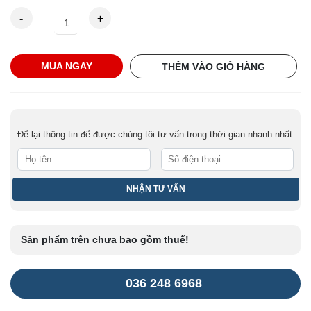
Daiya
MUA NGAY
THÊM VÀO GIỎ HÀNG
Aero
Spark
Tee
717
Để lại thông tin để được chúng tôi tư vấn trong thời gian nhanh nhất
R
-
Đế
đặt
banh
số
Sản phẩm trên chưa bao gồm thuế!
lượng
036 248 6968