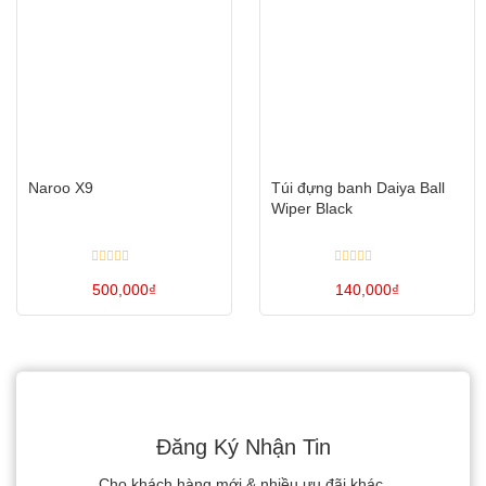
Naroo X9
Túi đựng banh Daiya Ball
Wiper Black
Được
Được
xếp
500,000
₫
xếp
140,000
₫
hạng
hạng
0
0
Sản
5
5
sao
sao
phẩm
này
có
nhiều
Đăng Ký Nhận Tin
biến
Cho khách hàng mới & nhiều ưu đãi khác.