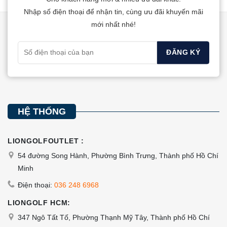
thể.
Nhập số điện thoại để nhận tin, cùng ưu đãi khuyến mãi
Các
mới nhất nhé!
tùy
chọn
có
thể
được
chọn
trên
HỆ THỐNG
trang
sản
LIONGOLFOUTLET :
phẩm
54 đường Song Hành, Phường Bình Trưng, Thành phố Hồ Chí
Minh
Điện thoại:
036 248 6968
LIONGOLF HCM:
347 Ngô Tất Tố, Phường Thạnh Mỹ Tây, Thành phố Hồ Chí