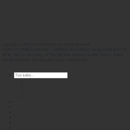
Copyright © 2023 LionGolfOutlet- All Rights Reserved.
CÔNG TY TNHH LIONGOLF – GPĐKKD: 0317568923 cấp tại Sở KH & ĐT TP.
HCM . Địa chỉ văn phòng: 19 Tôn Dật Tiên, Phường Tân Phú, Quận 7, Thành
phố Hồ Chí Minh, Việt Nam. Điện thoại: 0949802536 .
Tìm
kiếm:
BỘ GẬY
GẬY
NÓN
GIÀY
Thanh toán
Chính sách mua hàng
Chính sách vận chuyển và kiểm hàng
Chính sách bảo hành và đổi trả tại LionGolfOutlet
Kiểm tra đơn hàng
Cam kết từ LionGolfOutlet