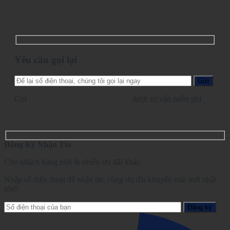
Chat ngay
Chat trên Zalo
Yêu cầu gọi lại
Gọi
028.2210.1095
-
0862.729.479
được tư vấn miễn phí
Đăng Ký Nhận Tin
Cho khách hàng mới & nhiều ưu đãi khác.
Nhập số điện thoại để nhận tin, cùng ưu đãi khuyến mãi mới nhất
nhé!