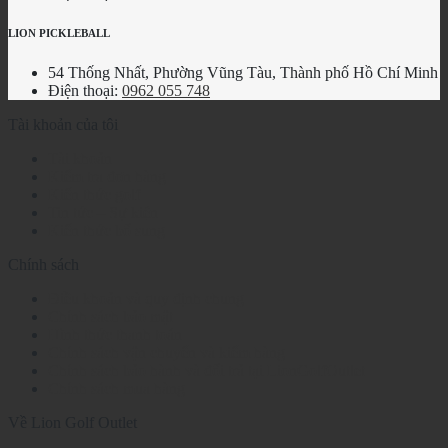
LION PICKLEBALL
54 Thống Nhất, Phường Vũng Tàu, Thành phố Hồ Chí Minh
Điện thoại:
0962 055 748
Tài khoản của tôi
Tài khoản
Kiểm tra đơn hàng
Kiến thức golf
Tin tức – Sự kiện
Kiến thức bổ sung
Chính sách
Điều khoản và quy định chung
Chính sách bảo mật
Hình thức thanh toán
Chính sách vận chuyển và kiểm hàng
Chính sách bảo hành và đổi trả tại LionGolfOutlet
Chính sách mua hàng
Về Lion Golf Outlet