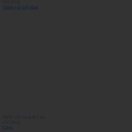
900,000
₫
Thêm vào giỏ hàng
Naroo F.U. Plus
Được xếp hạng
0
5 sao
450,000
₫
Chọn