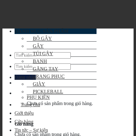
Skip
to
content
DANH MỤC SẢN PHẨM
BỘ GẬY
GẬY
TÚI GẬY
Tìm
kiếm:
BANH
Tìm
GĂNG TAY
kiếm:
TRANG PHỤC
Đăng nhập
GIÀY
PICKLEBALL
PHỤ KIỆN
Chưa có sản phẩm trong giỏ hàng.
Trang chủ
Giới thiệu
Cửa hàng
Giỏ hàng
Tin tức – Sự kiện
Chưa có sản phẩm trong giỏ hàng.