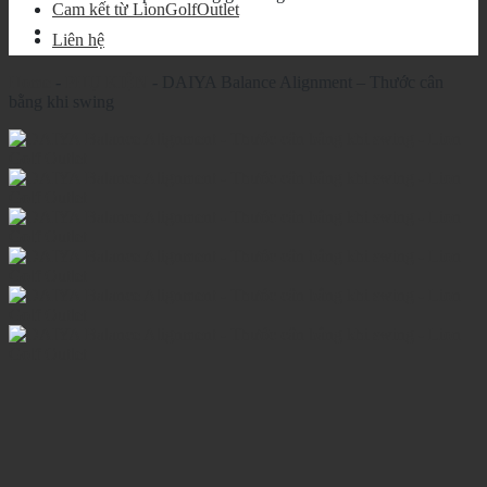
Cam kết từ LionGolfOutlet
Liên hệ
Home
-
PHỤ KIỆN
-
DAIYA Balance Alignment – Thước cân
bằng khi swing