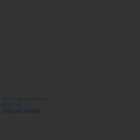
Túi Mizuno Bolsa Shoes Case
Được xếp hạng
0
5 sao
858,000
₫
Thêm vào giỏ hàng