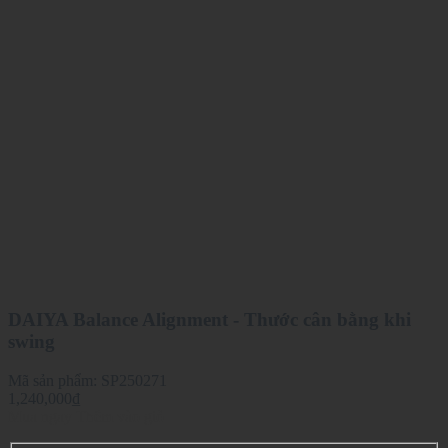
DAIYA Balance Alignment - Thước cân bằng khi
swing
Mã sản phẩm:
SP250271
1,240,000
₫
Mua ngay
Thêm vào giỏ