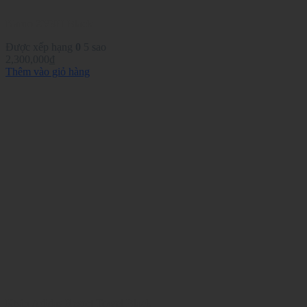
Naroo ZV9H Black
Được xếp hạng
0
5 sao
2,300,000
₫
Thêm vào giỏ hàng
Khăn Adidas Resort Towel Black