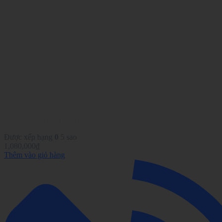
Túi Mizuno Bolsa Cart Pouch
Được xếp hạng
0
5 sao
1,080,000
₫
Thêm vào giỏ hàng