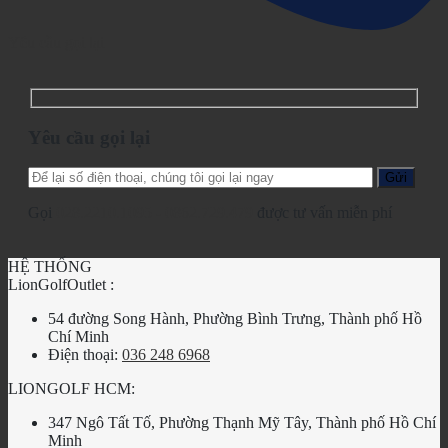
Yêu cầu gọi lại
Yêu cầu gọi lại
Gọi
028.2210.1095
-
0862.729.479
được tư vấn miễn phí
HỆ THỐNG
LionGolfOutlet :
54 đường Song Hành, Phường Bình Trưng, Thành phố Hồ
Chí Minh
Điện thoại:
036 248 6968
LIONGOLF HCM:
347 Ngô Tất Tố, Phường Thạnh Mỹ Tây, Thành phố Hồ Chí
Minh