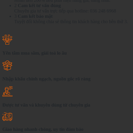
Hoàn tiền 200% nếu phát hiện hàng giả, hàng nhái.
2
Cam kết tư vấn đúng
Chuyên gia tư vấn trực tiếp qua hotline: 036 248 6968
3
Cam kết bảo mật
Tuyệt đối không chia sẻ thông tin khách hàng cho bên thứ 3.
Yên tâm mua sắm, giải toả lo âu
Nhập khẩu chính ngạch, nguồn gốc rõ ràng
Được tư vấn và khuyên dùng từ chuyên gia
Giao hàng nhanh chóng, uy tín đảm bảo