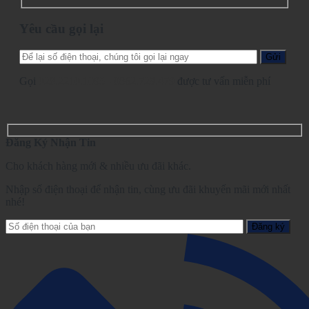
Yêu cầu gọi lại
Gọi
028.2210.1095
-
0862.729.479
được tư vấn miễn phí
Đăng Ký Nhận Tin
Cho khách hàng mới & nhiều ưu đãi khác.
Nhập số điện thoại để nhận tin, cùng ưu đãi khuyến mãi mới nhất
nhé!