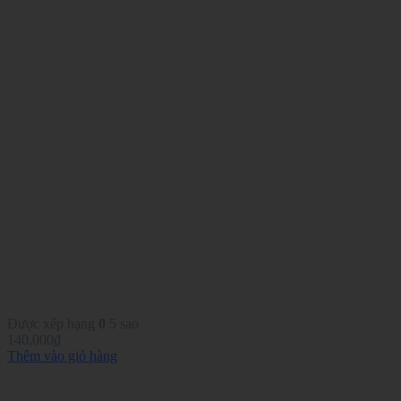
Túi đựng banh Daiya Ball Wiper Black
Được xếp hạng
0
5 sao
140,000
₫
Thêm vào giỏ hàng