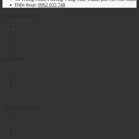
Điện thoại:
0962 055 748
Tài khoản của tôi
Tài khoản
Kiểm tra đơn hàng
Kiến thức golf
Tin tức – Sự kiện
Kiến thức bổ sung
Chính sách
Điều khoản và quy định chung
Chính sách bảo mật
Hình thức thanh toán
Chính sách vận chuyển và kiểm hàng
Chính sách bảo hành và đổi trả tại LionGolfOutlet
Chính sách mua hàng
Về Lion Golf Outlet
Giới thiệu
LionGolf
Tin tức – Sự kiện
Cam kết từ LionGolfOutlet