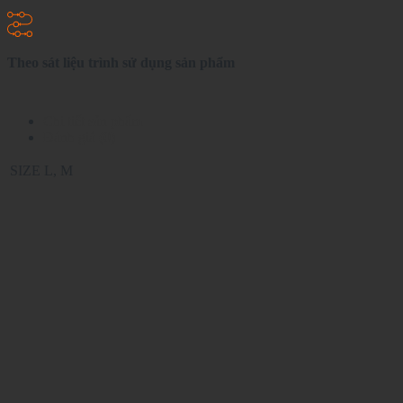
Theo sát liệu trình sử dụng sản phẩm
Chi tiết sản phẩm
Đánh giá (0)
SIZE
L, M