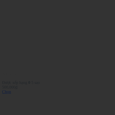
Naroo X5
Được xếp hạng
0
5 sao
500,000
₫
Chọn
Sản
phẩm
này
có
nhiều