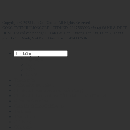
Copyright © 2023 LionGolfOutlet- All Rights Reserved.
CÔNG TY TNHH LIONGOLF – GPĐKKD: 0317568923 cấp tại Sở KH & ĐT TP.
HCM . Địa chỉ văn phòng: 19 Tôn Dật Tiên, Phường Tân Phú, Quận 7, Thành
phố Hồ Chí Minh, Việt Nam. Điện thoại: 0949802536 .
Tìm
kiếm:
BỘ GẬY
GẬY
NÓN
GIÀY
Thanh toán
Chính sách mua hàng
Chính sách vận chuyển và kiểm hàng
Chính sách bảo hành và đổi trả tại LionGolfOutlet
Kiểm tra đơn hàng
Cam kết từ LionGolfOutlet
Tài khoản
Thanh toán
Giỏ hàng
Cửa hàng