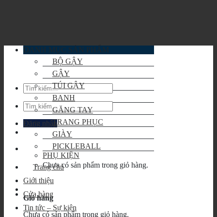
Skip
to
content
DANH MỤC SẢN PHẨM
BỘ GẬY
GẬY
TÚI GẬY
Tìm
kiếm:
BANH
Tìm
GĂNG TAY
kiếm:
TRANG PHỤC
Đăng nhập
GIÀY
PICKLEBALL
PHỤ KIỆN
Chưa có sản phẩm trong giỏ hàng.
Trang chủ
Giới thiệu
Cửa hàng
Giỏ hàng
Tin tức – Sự kiện
Chưa có sản phẩm trong giỏ hàng.