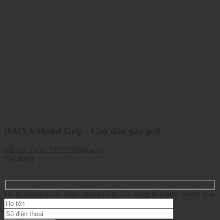
DAIYA Model Grip - Cán đầu gậy golf
Mã sản phẩm:
SP252336Master
238,400
₫
Mua ngay
Thêm vào giỏ
Để lại thông tin để được chúng tôi tư vấn trong thời gian nhanh nhất