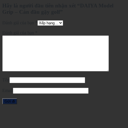
Hãy là người đầu tiên nhận xét “DAIYA Model
Grip – Cán đầu gậy golf”
Đánh giá của bạn
*
Đánh giá của bạn
*
Tên
Email