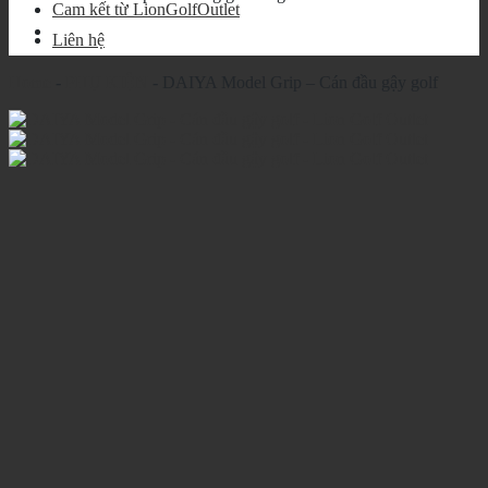
Cam kết từ LionGolfOutlet
Liên hệ
Home
-
PHỤ KIỆN
-
DAIYA Model Grip – Cán đầu gậy golf