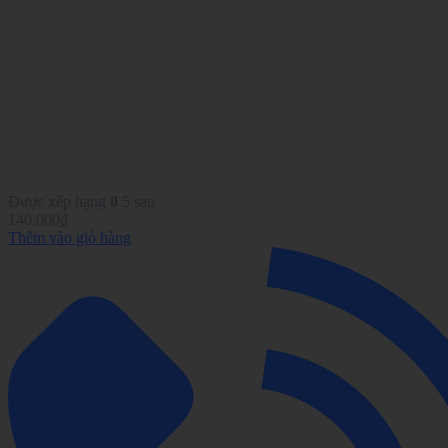
chọn
có
thể
được
chọn
trên
trang
sản
phẩm
Túi đựng banh Daiya Ball Wiper Red
Được xếp hạng
0
5 sao
140,000
₫
Thêm vào giỏ hàng