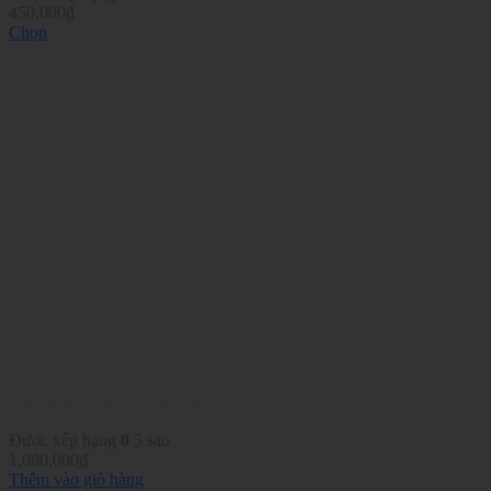
450,000
₫
Chọn
Sản
phẩm
này
có
nhiều
biến
thể.
Các
tùy
chọn
có
thể
được
chọn
trên
trang
sản
phẩm
Túi Mizuno Bolsa Cart Pouch
Được xếp hạng
0
5 sao
1,080,000
₫
Thêm vào giỏ hàng