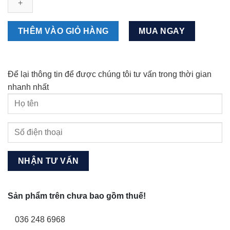
6.5
RH
2023
THÊM VÀO GIỎ HÀNG
MUA NGAY
SEL
GOLO
số
Để lại thông tin để được chúng tôi tư vấn trong thời gian
lượng
nhanh nhất
Sản phẩm trên chưa bao gồm thuế!
036 248 6968