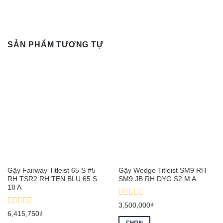
SẢN PHẨM TƯƠNG TỰ
Gậy Fairway Titleist 65 S #5
Gậy Wedge Titleist SM9 RH
RH TSR2 RH TEN BLU 65 S
SM9 JB RH DYG S2 M A
18 A
Được
3,500,000
₫
xếp
Được
6,415,750
₫
hạng
xếp
CHỌN