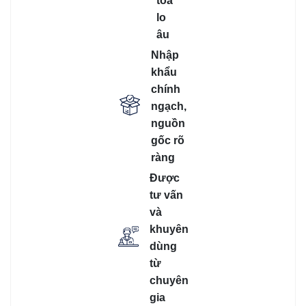
toả
lo
âu
Nhập
khẩu
chính
ngạch,
nguồn
gốc rõ
ràng
Được
tư vấn
và
khuyên
dùng
từ
chuyên
gia