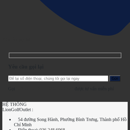
Yêu cầu gọi lại
Yêu cầu gọi lại
Gọi
028.2210.1095
-
0862.729.479
được tư vấn miễn phí
HỆ THỐNG
LionGolfOutlet :
54 đường Song Hành, Phường Bình Trưng, Thành phố Hồ
Chí Minh
Điện thoại:
036 248 6968