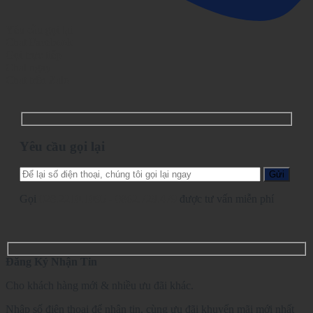
Yêu cầu gọi lại
Chat Facebook
Gọi trực tiếp
Chat ngay
Chat trên Zalo
Yêu cầu gọi lại
Gọi
028.2210.1095
-
0862.729.479
được tư vấn miễn phí
Đăng Ký Nhận Tin
Cho khách hàng mới & nhiều ưu đãi khác.
Nhập số điện thoại để nhận tin, cùng ưu đãi khuyến mãi mới nhất