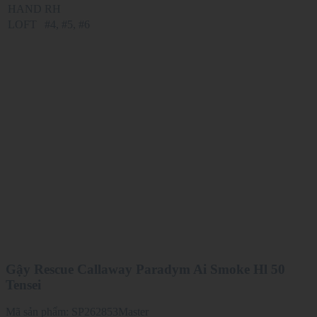
HAND
RH
LOFT
#4, #5, #6
Gậy Rescue Callaway Paradym Ai Smoke Hl 50
Tensei
Mã sản phẩm:
SP262853Master