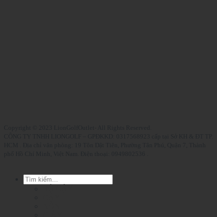
Copyright © 2023 LionGolfOutlet- All Rights Reserved.
CÔNG TY TNHH LIONGOLF – GPĐKKD: 0317568923 cấp tại Sở KH & ĐT TP.
HCM . Địa chỉ văn phòng: 19 Tôn Dật Tiên, Phường Tân Phú, Quận 7, Thành
phố Hồ Chí Minh, Việt Nam. Điện thoại: 0949802536 .
Tìm
kiếm:
BỘ GẬY
GẬY
NÓN
GIÀY