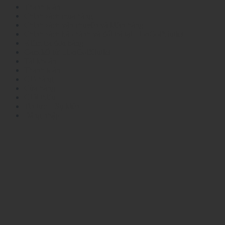
Thanh toán
Chính sách mua hàng
Chính sách vận chuyển và kiểm hàng
Chính sách bảo hành và đổi trả tại LionGolfOutlet
Kiểm tra đơn hàng
Cam kết từ LionGolfOutlet
Tài khoản
Thanh toán
Giỏ hàng
Cửa hàng
Giới thiệu
Tin tức – Sự kiện
Đăng nhập