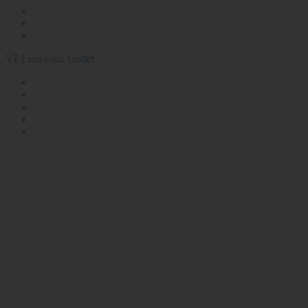
Chính sách vận chuyển và kiểm hàng
Chính sách bảo hành và đổi trả tại LionGolfOutlet
Chính sách mua hàng
Về Lion Golf Outlet
Giới thiệu
LionGolf
Tin tức – Sự kiện
Cam kết từ LionGolfOutlet
Liên hệ
036 248 6968