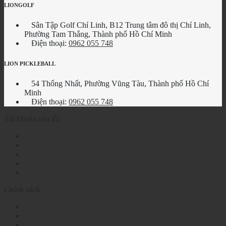
LIONGOLF
Sân Tập Golf Chí Linh, B12 Trung tâm đô thị Chí Linh,
Phường Tam Thắng, Thành phố Hồ Chí Minh
Điện thoại:
0962 055 748
LION PICKLEBALL
54 Thống Nhất, Phường Vũng Tàu, Thành phố Hồ Chí
Minh
Điện thoại:
0962 055 748
Tài khoản của tôi
Tài khoản
Kiểm tra đơn hàng
Kiến thức golf
Tin tức – Sự kiện
Kiến thức bổ sung
Chính sách
Điều khoản và quy định chung
Chính sách bảo mật
Hình thức thanh toán