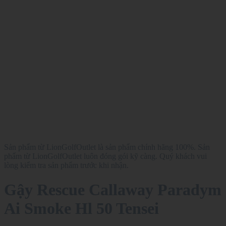
Sản phẩm từ LionGolfOutlet là sản phẩm chính hãng 100%. Sản
phẩm từ LionGolfOutlet luôn đóng gói kỹ càng. Quý khách vui
lòng kiểm tra sản phẩm trước khi nhận.
Gậy Rescue Callaway Paradym
Ai Smoke Hl 50 Tensei