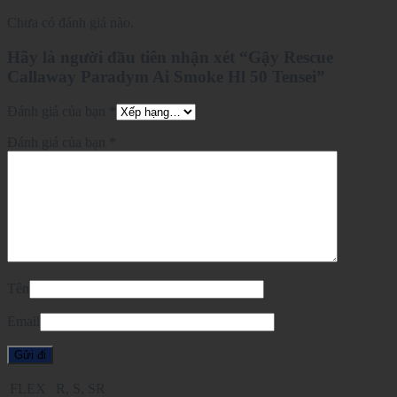
Chưa có đánh giá nào.
Hãy là người đầu tiên nhận xét “Gậy Rescue
Callaway Paradym Ai Smoke Hl 50 Tensei”
Đánh giá của bạn
*
Đánh giá của bạn
*
Tên
Email
FLEX
R, S, SR