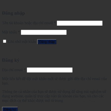
Đăng nhập
Tên tài khoản hoặc địa chỉ email
*
Mật khẩu
*
Ghi nhớ mật khẩu
Đăng nhập
Quên mật khẩu?
Đăng ký
Địa chỉ email
*
Một liên kết để đặt mật khẩu mới sẽ được gửi đến địa chỉ email của
bạn.
Thông tin cá nhân của bạn sẽ được sử dụng để tăng trải nghiệm sử
dụng website, quản lý truy cập vào tài khoản của bạn, và cho các
mục đích cụ thể khác được mô tả trong
chính sách riêng tư
.
Đăng ký