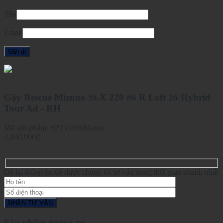
Tên
Email
Gậy Rescue Mizuno St-X 220 #6 R Loft 26 Hybrid
Tour Ad - RH
Mã sản phẩm:
SP255466Master
3,400,000
₫
Mua ngay
Thêm vào giỏ
Để lại thông tin để được chúng tôi tư vấn trong thời gian nhanh nhất
Sản phẩm tương tự