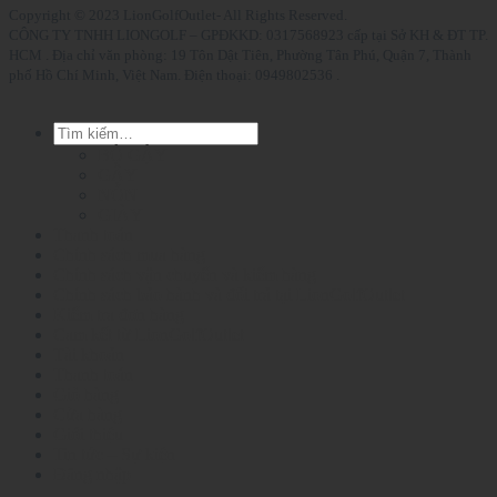
Copyright © 2023 LionGolfOutlet- All Rights Reserved.
CÔNG TY TNHH LIONGOLF – GPĐKKD: 0317568923 cấp tại Sở KH & ĐT TP.
HCM . Địa chỉ văn phòng: 19 Tôn Dật Tiên, Phường Tân Phú, Quận 7, Thành
phố Hồ Chí Minh, Việt Nam. Điện thoại: 0949802536 .
Tìm
kiếm:
BỘ GẬY
GẬY
NÓN
GIÀY
Thanh toán
Chính sách mua hàng
Chính sách vận chuyển và kiểm hàng
Chính sách bảo hành và đổi trả tại LionGolfOutlet
Kiểm tra đơn hàng
Cam kết từ LionGolfOutlet
Tài khoản
Thanh toán
Giỏ hàng
Cửa hàng
Giới thiệu
Tin tức – Sự kiện
Đăng nhập