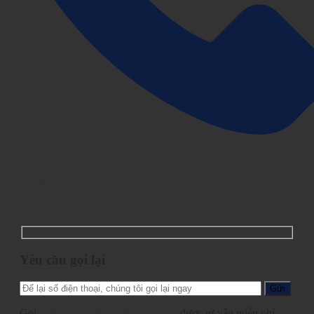
Yêu cầu gọi lại
Chat Facebook
Gọi trực tiếp
Chat ngay
Chat trên Zalo
Yêu cầu gọi lại
Gọi
028.2210.1095
-
0862.729.479
được tư vấn miễn phí