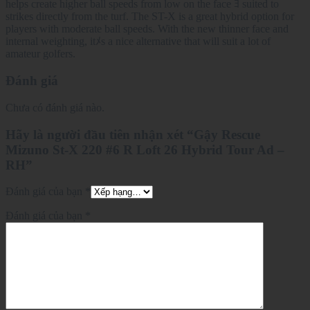
helps create higher ball speeds from low on the face ﾖ suited to
strikes directly from the turf. The ST-X is a great hybrid option for
players with moderate ball speeds. With the new thinner face and
internal weighting, itﾒs a nice alternative that will suit a lot of
amateur golfers.
Đánh giá
Chưa có đánh giá nào.
Hãy là người đầu tiên nhận xét “Gậy Rescue
Mizuno St-X 220 #6 R Loft 26 Hybrid Tour Ad –
RH”
Đánh giá của bạn
*
Đánh giá của bạn
*