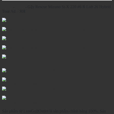
Home
-
GẬY
-
Gậy Rescue Mizuno St-X 220 #6 R Loft 26 Hybrid
Tour Ad – RH
Sản phẩm từ LionGolfOutlet là sản phẩm chính hãng 100%. Sản