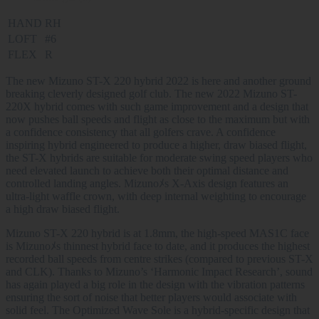
HAND
RH
LOFT
#6
FLEX
R
The new Mizuno ST-X 220 hybrid 2022 is here and another ground
breaking cleverly designed golf club. The new 2022 Mizuno ST-
220X hybrid comes with such game improvement and a design that
now pushes ball speeds and flight as close to the maximum but with
a confidence consistency that all golfers crave. A confidence
inspiring hybrid engineered to produce a higher, draw biased flight,
the ST-X hybrids are suitable for moderate swing speed players who
need elevated launch to achieve both their optimal distance and
controlled landing angles. Mizunoﾒs X-Axis design features an
ultra-light waffle crown, with deep internal weighting to encourage
a high draw biased flight.
Mizuno ST-X 220 hybrid is at 1.8mm, the high-speed MAS1C face
is Mizunoﾒs thinnest hybrid face to date, and it produces the highest
recorded ball speeds from centre strikes (compared to previous ST-X
and CLK). Thanks to Mizuno’s ‘Harmonic Impact Research’, sound
has again played a big role in the design with the vibration patterns
ensuring the sort of noise that better players would associate with
solid feel. The Optimized Wave Sole is a hybrid-specific design that