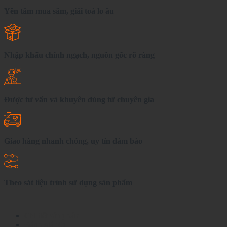
Yên tâm mua sắm, giải toả lo âu
Nhập khẩu chính ngạch, nguồn gốc rõ ràng
Được tư vấn và khuyên dùng từ chuyên gia
Giao hàng nhanh chóng, uy tín đảm bảo
Theo sát liệu trình sử dụng sản phẩm
Chi tiết sản phẩm
Đánh giá (0)