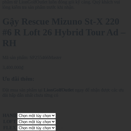
phẩm từ LionGolfOutlet luôn đóng gói kỹ càng. Quý khách vui
lòng kiểm tra sản phẩm trước khi nhận.
Gậy Rescue Mizuno St-X 220
#6 R Loft 26 Hybrid Tour Ad –
RH
Mã sản phẩm:
SP255466Master
3,400,000
₫
Ưu đãi thêm:
Đặt mua sản phẩm tại
LionGolfOutlet
ngay để nhận được các ưu
đãi hấp dẫn nhất chưa từng có
HAND
LOFT
FLEX
Xóa