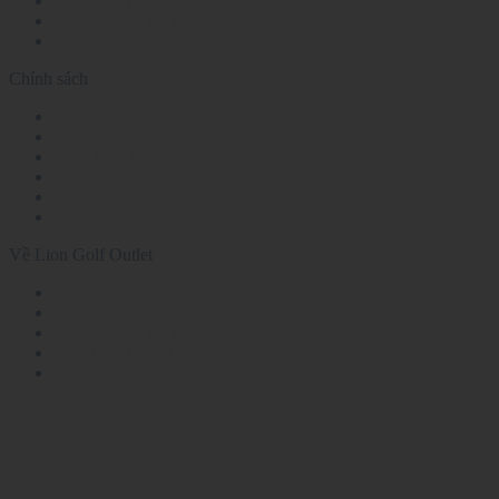
Kiến thức golf
Tin tức – Sự kiện
Kiến thức bổ sung
Chính sách
Điều khoản và quy định chung
Chính sách bảo mật
Hình thức thanh toán
Chính sách vận chuyển và kiểm hàng
Chính sách bảo hành và đổi trả tại LionGolfOutlet
Chính sách mua hàng
Về Lion Golf Outlet
Giới thiệu
LionGolf
Tin tức – Sự kiện
Cam kết từ LionGolfOutlet
Liên hệ
036 248 6968