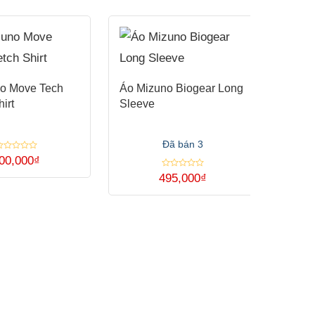
o Move Tech
Áo Mizuno Biogear Long
irt
Sleeve
Đã bán 3
ược
00,000
₫
ếp
Áo M
ạng
Được
495,000
₫
xếp
Bioge
Sản
hạng
ao
0
Cool
5
phẩm
sao
này
có
Sản
nhiều
phẩm
biến
này
thể.