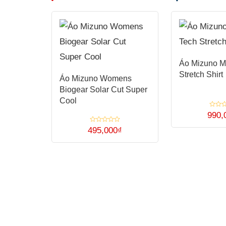
Áo Mizuno M
Stretch Shirt
Áo Mizuno Womens
Biogear Solar Cut Super
Cool
Được
990,
xếp
Sản
hạng
Được
495,000
₫
0
xếp
5
phẩm
Sản
hạng
sao
0
này
5
phẩm
sao
có
này
nhiều
có
biến
nhiều
thể.
biến
Các
thể.