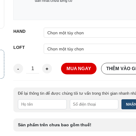
dẫn nhất chưa từng có
HAND
LOFT
Gậy Wedge Mizuno S23 58.14 NS PRO 950GH NEO W CO
MUA NGAY
THÊM VÀO G
Để lại thông tin để được chúng tôi tư vấn trong thời gian nhanh nh
Sản phẩm trên chưa bao gồm thuế!