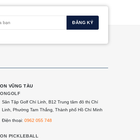
có
Các
nhiều
tùy
biến
chọn
thể.
có
Các
thể
tùy
được
chọn
chọn
có
trên
thể
trang
được
sản
chọn
ION VŨNG TÀU
phẩm
IONGOLF
trên
Sân Tập Golf Chí Linh, B12 Trung tâm đô thị Chí
trang
Linh, Phường Tam Thắng, Thành phố Hồ Chí Minh
sản
phẩm
Điện thoại:
0962 055 748
ION PICKLEBALL