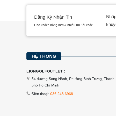
tùy
Các
chọn
tùy
Nhập 
Đăng Ký Nhận Tin
có
chọn
khuy
Cho khách hàng mới & nhiều ưu đãi khác.
thể
có
được
thể
chọn
được
trên
chọn
trang
trên
HỆ THỐNG
sản
trang
phẩm
sản
LIONGOLFOUTLET :
phẩm
54 đường Song Hành, Phường Bình Trưng, Thành
phố Hồ Chí Minh
Điện thoại:
036 248 6968