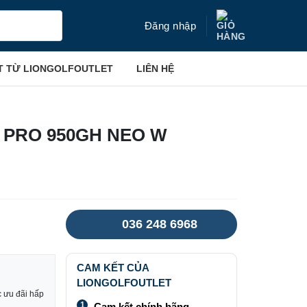
Đăng nhập
T TỪ LIONGOLFOUTLET
LIÊN HỆ
S PRO 950GH NEO W
036 248 6968
CAM KẾT CỦA
LIONGOLFOUTLET
 ưu đãi hấp
1
Cam kết chính hãng