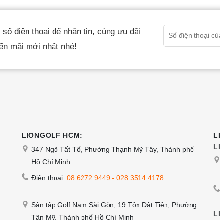
tùy
Các
chọn
tùy
số điện thoại để nhận tin, cùng ưu đãi
có
chọn
ến mãi mới nhất nhé!
thể
có
được
thể
chọn
được
trên
chọn
trang
trên
sản
trang
phẩm
sản
LIONGOLF HCM:
L
phẩm
L
347 Ngô Tất Tố, Phường Thạnh Mỹ Tây, Thành phố
Hồ Chí Minh
Điện thoại:
08 6272 9449
-
028 3514 4178
Sân tập Golf Nam Sài Gòn, 19 Tôn Dật Tiên, Phường
L
Tân Mỹ, Thành phố Hồ Chí Minh