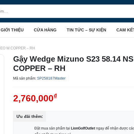
GIỚI THIỆU
CỬA HÀNG
TIN TỨC – SỰ KIỆN
CAM KẾ
 NEO W COPPER – RH
Gậy Wedge Mizuno S23 58.14 N
COPPER – RH
Mã sản phẩm:
SP258187Master
₫
2,760,000
Ưu đãi thêm:
Đặt mua sản phẩm tại
LionGolfOutlet
ngay để nhận được các