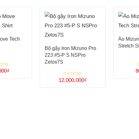
ove Tech
Áo Mizun
Stretch Sh
Bộ gậy Iron Mizuno Pro
223 #5-P S NSPro
Zelos7S
Đ
000
₫
8
x
Sản
h
Được
12,000,000
₫
0
xếp
5
phẩm
Sản
hạng
s
0
này
5
phẩm
sao
có
này
nhiều
có
biến
nhiều
thể.
biến
Các
thể.