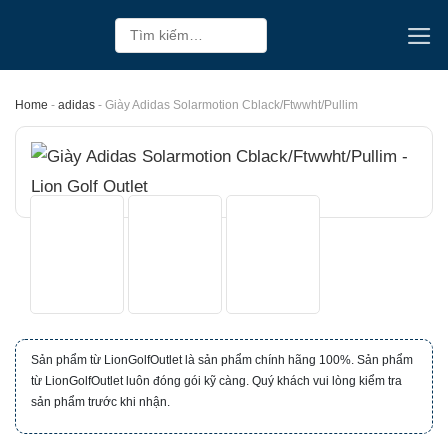
Skip
Tìm
to
kiếm:
content
Home
-
adidas
-
Giày Adidas Solarmotion Cblack/Ftwwht/Pullim
Sản phẩm từ LionGolfOutlet là sản phẩm chính hãng 100%. Sản phẩm
từ LionGolfOutlet luôn đóng gói kỹ càng. Quý khách vui lòng kiểm tra
sản phẩm trước khi nhận.