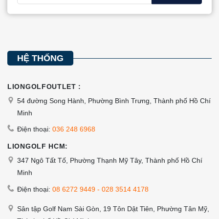
có
thể
thể
được
được
chọn
chọn
trên
trên
trang
HỆ THỐNG
trang
sản
sản
phẩm
LIONGOLFOUTLET :
phẩm
54 đường Song Hành, Phường Bình Trưng, Thành phố Hồ Chí
Minh
Điện thoại:
036 248 6968
LIONGOLF HCM:
347 Ngô Tất Tố, Phường Thạnh Mỹ Tây, Thành phố Hồ Chí
Minh
Điện thoại:
08 6272 9449
-
028 3514 4178
Sân tập Golf Nam Sài Gòn, 19 Tôn Dật Tiên, Phường Tân Mỹ,