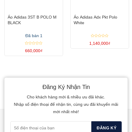
Áo Adidas 3ST B POLO M
Áo Adidas Adx Pkt Polo
BLACK
White
Đã bán 1
Được
1,140,000
₫
xếp
hạng
Được
Sản
660,000
₫
0
xếp
5
hạng
Sản
phẩm
sao
0
5
phẩm
này
sao
này
có
có
nhiều
Đăng Ký Nhận Tin
nhiều
biến
biến
thể.
Cho khách hàng mới & nhiều ưu đãi khác.
thể.
Các
Nhập số điện thoại để nhận tin, cùng ưu đãi khuyến mãi
Các
tùy
mới nhất nhé!
tùy
chọn
chọn
có