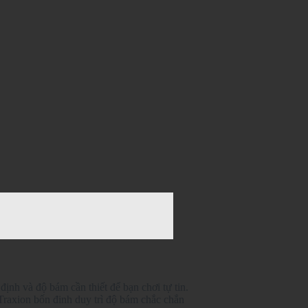
ịnh và độ bám cần thiết để bạn chơi tự tin.
Traxion bốn đinh duy trì độ bám chắc chắn