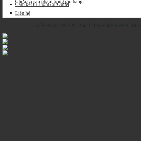
Chưa có sản phẩm trong giỏ hàng.
Cam kết từ LionGolfOutlet
Liên hệ
Home
-
adidas
-
Giày Adidas W S2G Boa 23 Ftwwht/Ftwwht/Corfus