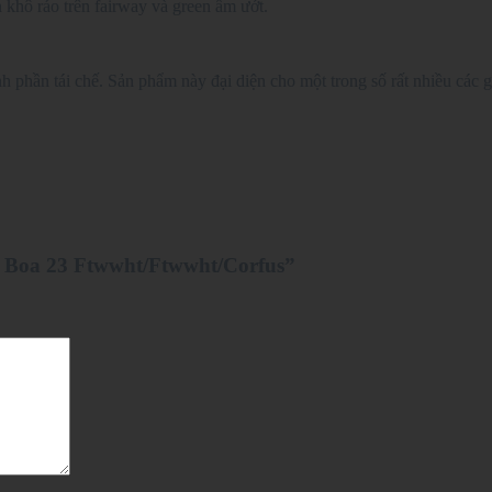
 khô ráo trên fairway và green ẩm ướt.
ành phần tái chế. Sản phẩm này đại diện cho một trong số rất nhiều các
G Boa 23 Ftwwht/Ftwwht/Corfus”