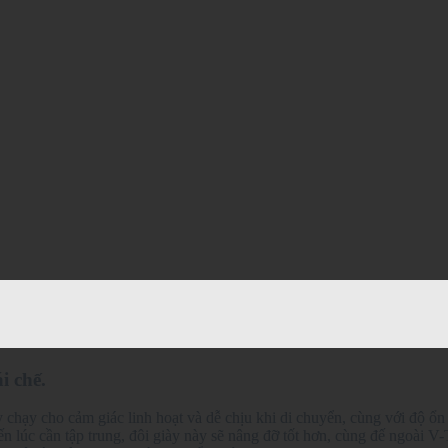
i chế.
 chạy cho cảm giác linh hoạt và dễ chịu khi di chuyển, cùng với độ ổn đ
 lúc cần tập trung, đôi giày này sẽ nâng đỡ tốt hơn, cùng đế ngoài V-