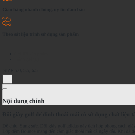
Giao hàng nhanh chóng, uy tín đảm bảo
Theo sát liệu trình sử dụng sản phẩm
Chi tiết sản phẩm
Đánh giá (0)
SIZE
5.0, 5.5, 6.5
Nội dung chính
Đôi giày golf đế đinh thoải mái có sử dụng chất liệu tá
Dễ chịu. Sung sức. Đôi giày golf adidas này tích hợp phong cách giày
Lớp đệm Bounce mang đến cảm giác thoải mái cả ngày dài. Khi đã đến