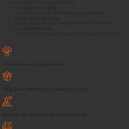
CAM KẾT CỦA LionGolfOutlet
1
Cam kết chính hãng
Hoàn tiền 200% nếu phát hiện hàng giả, hàng nhái.
2
Cam kết tư vấn đúng
Chuyên gia tư vấn trực tiếp qua hotline: 036 248 6968
3
Cam kết bảo mật
Tuyệt đối không chia sẻ thông tin khách hàng cho bên thứ 3.
Yên tâm mua sắm, giải toả lo âu
Nhập khẩu chính ngạch, nguồn gốc rõ ràng
Được tư vấn và khuyên dùng từ chuyên gia