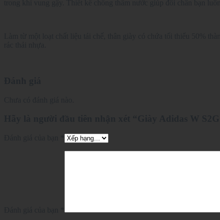
trong khi vung gậy. Thiết kế chống thấm nước giúp đôi chân bạn luôn
Làm từ một loạt chất liệu tái chế, thân giày có chứa tối thiểu 50% th
rác thải nhựa.
Đánh giá
Chưa có đánh giá nào.
Hãy là người đầu tiên nhận xét “Giày Adidas W S2
Đánh giá của bạn
*
Đánh giá của bạn
*