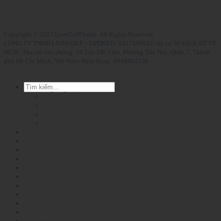
Copyright © 2023 LionGolfOutlet- All Rights Reserved.
CÔNG TY TNHH LIONGOLF – GPĐKKD: 0317568923 cấp tại Sở KH & ĐT TP.
HCM . Địa chỉ văn phòng: 19 Tôn Dật Tiên, Phường Tân Phú, Quận 7, Thành
phố Hồ Chí Minh, Việt Nam. Điện thoại: 0949802536 .
Tìm
kiếm:
BỘ GẬY
GẬY
NÓN
GIÀY
Thanh toán
Chính sách mua hàng
Chính sách vận chuyển và kiểm hàng
Chính sách bảo hành và đổi trả tại LionGolfOutlet
Kiểm tra đơn hàng
Cam kết từ LionGolfOutlet
Tài khoản
Thanh toán
Giỏ hàng
Cửa hàng
Giới thiệu