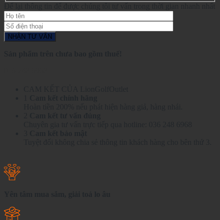
Để lại thông tin để được chúng tôi tư vấn trong thời gian nhanh nhất
Sản phẩm trên chưa bao gồm thuế!
036 248 6968
CAM KẾT CỦA LionGolfOutlet
1
Cam kết chính hãng
Hoàn tiền 200% nếu phát hiện hàng giả, hàng nhái.
2
Cam kết tư vấn đúng
Chuyên gia tư vấn trực tiếp qua hotline: 036 248 6968
3
Cam kết bảo mật
Tuyệt đối không chia sẻ thông tin khách hàng cho bên thứ 3.
Yên tâm mua sắm, giải toả lo âu