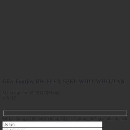
Giày Footjoy BW FLEX SPKL WHIT/WHIT/TAN
Mã sản phẩm:
SP251170Master
Liên hệ
Mua ngay
Thêm vào giỏ
Để lại thông tin để được chúng tôi tư vấn trong thời gian nhanh nhất