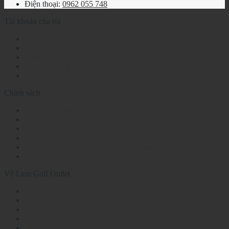
Điện thoại:
0962 055 748
Tài khoản của tôi
Tài khoản
Kiểm tra đơn hàng
Kiến thức golf
Tin tức – Sự kiện
Kiến thức bổ sung
Chính sách
Điều khoản và quy định chung
Chính sách bảo mật
Hình thức thanh toán
Chính sách vận chuyển và kiểm hàng
Chính sách bảo hành và đổi trả tại LionGolfOutlet
Chính sách mua hàng
Về Lion Golf Outlet
Giới thiệu
LionGolf
Tin tức – Sự kiện
Cam kết từ LionGolfOutlet
Liên hệ