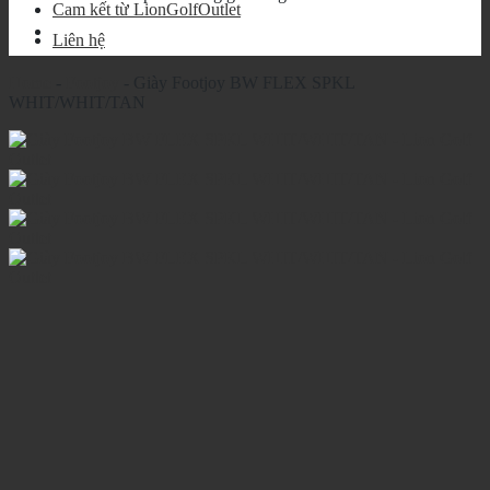
Cam kết từ LionGolfOutlet
Liên hệ
Home
-
Footjoy
-
Giày Footjoy BW FLEX SPKL
WHIT/WHIT/TAN