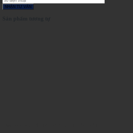
Sản phẩm tương tự
Giày Footjoy CF STRATOS SPKL BGE/KHK/BGE