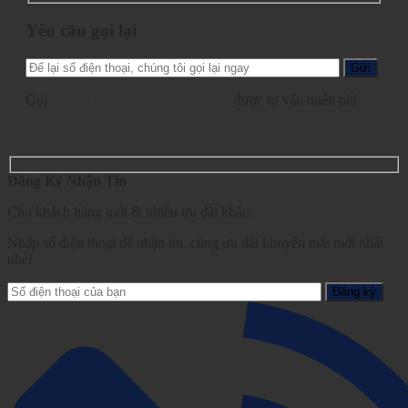
Yêu cầu gọi lại
Gọi
028.2210.1095
-
0862.729.479
được tư vấn miễn phí
Đăng Ký Nhận Tin
Cho khách hàng mới & nhiều ưu đãi khác.
Nhập số điện thoại để nhận tin, cùng ưu đãi khuyến mãi mới nhất
nhé!