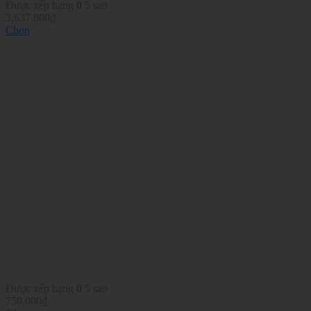
Được xếp hạng
0
5 sao
3,637,800
₫
Chọn
Sản
phẩm
này
có
nhiều
biến
thể.
Các
tùy
chọn
có
thể
được
chọn
trên
trang
sản
phẩm
Quần Footjoy Performance Pants
Được xếp hạng
0
5 sao
750,000
₫