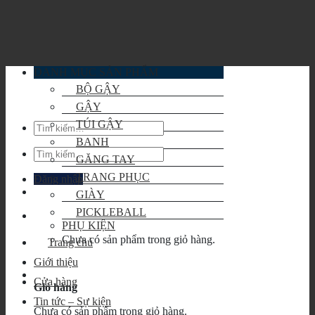
Skip
to
content
DANH MỤC SẢN PHẨM
BỘ GẬY
GẬY
TÚI GẬY
Tìm
kiếm:
BANH
Tìm
GĂNG TAY
kiếm:
TRANG PHỤC
Đăng nhập
GIÀY
PICKLEBALL
PHỤ KIỆN
Chưa có sản phẩm trong giỏ hàng.
Trang chủ
Giới thiệu
Cửa hàng
Giỏ hàng
Tin tức – Sự kiện
Chưa có sản phẩm trong giỏ hàng.