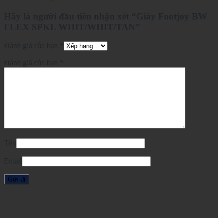
Hãy là người đầu tiên nhận xét “Giày Footjoy BW
FLEX SPKL WHIT/WHIT/TAN”
Đánh giá của bạn
*
Đánh giá của bạn
*
Tên
Email