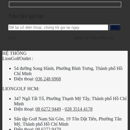
Yêu cầu gọi lại
Gọi
028.2210.1095
-
0862.729.479
được tư vấn miễn phí
HỆ THỐNG
LionGolfOutlet :
54 đường Song Hành, Phường Bình Trưng, Thành phố Hồ
Chí Minh
Điện thoại:
036 248 6968
LIONGOLF HCM:
347 Ngô Tất Tố, Phường Thạnh Mỹ Tây, Thành phố Hồ Chí
Minh
Điện thoại:
08 6272 9449
-
028 3514 4178
Sân tập Golf Nam Sài Gòn, 19 Tôn Dật Tiên, Phường Tân
Mỹ, Thành phố Hồ Chí Minh
Điện thoại:
08 6272 9479