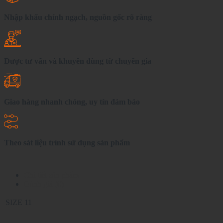
Nhập khẩu chính ngạch, nguồn gốc rõ ràng
Được tư vấn và khuyên dùng từ chuyên gia
Giao hàng nhanh chóng, uy tín đảm bảo
Theo sát liệu trình sử dụng sản phẩm
Chi tiết sản phẩm
Đánh giá (0)
SIZE
11