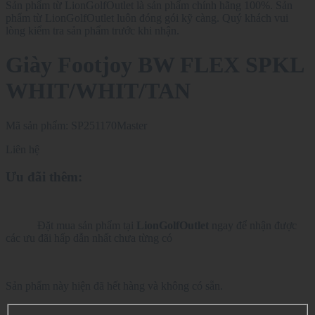
Sản phẩm từ LionGolfOutlet là sản phẩm chính hãng 100%. Sản
phẩm từ LionGolfOutlet luôn đóng gói kỹ càng. Quý khách vui
lòng kiểm tra sản phẩm trước khi nhận.
Giày Footjoy BW FLEX SPKL
WHIT/WHIT/TAN
Mã sản phẩm:
SP251170Master
Liên hệ
Ưu đãi thêm:
Đặt mua sản phẩm tại
LionGolfOutlet
ngay để nhận được
các ưu đãi hấp dẫn nhất chưa từng có
Sản phẩm này hiện đã hết hàng và không có sẵn.