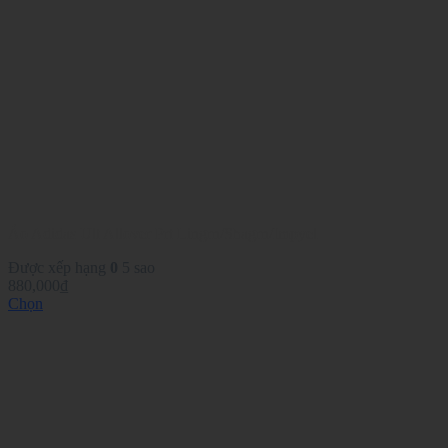
Áo Adidas Ult Allover Prt Lingrn/Shagrn/Impyel
Được xếp hạng
0
5 sao
880,000
₫
Chọn
Sản
phẩm
này
có
nhiều
biến
thể.
Các