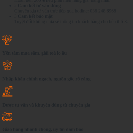
Hoàn tiền 200% nếu phát hiện hàng giả, hàng nhái.
2
Cam kết tư vấn đúng
Chuyên gia tư vấn trực tiếp qua hotline: 036 248 6968
3
Cam kết bảo mật
Tuyệt đối không chia sẻ thông tin khách hàng cho bên thứ 3.
Yên tâm mua sắm, giải toả lo âu
Nhập khẩu chính ngạch, nguồn gốc rõ ràng
Được tư vấn và khuyên dùng từ chuyên gia
Giao hàng nhanh chóng, uy tín đảm bảo