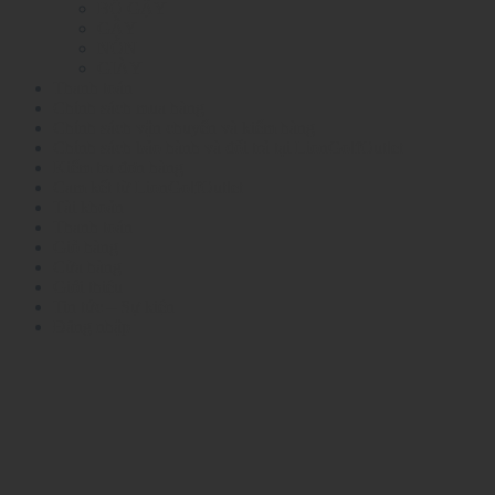
kiếm:
BỘ GẬY
GẬY
NÓN
GIÀY
Thanh toán
Chính sách mua hàng
Chính sách vận chuyển và kiểm hàng
Chính sách bảo hành và đổi trả tại LionGolfOutlet
Kiểm tra đơn hàng
Cam kết từ LionGolfOutlet
Tài khoản
Thanh toán
Giỏ hàng
Cửa hàng
Giới thiệu
Tin tức – Sự kiện
Đăng nhập