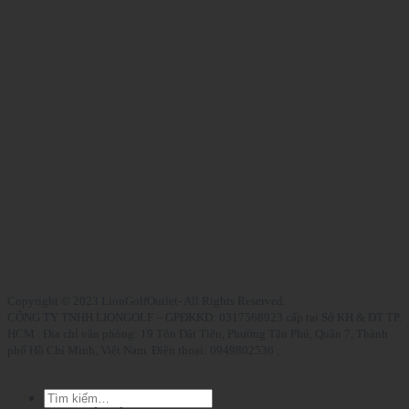
Copyright © 2023 LionGolfOutlet- All Rights Reserved.
CÔNG TY TNHH LIONGOLF – GPĐKKD: 0317568923 cấp tại Sở KH & ĐT TP.
HCM . Địa chỉ văn phòng: 19 Tôn Dật Tiên, Phường Tân Phú, Quận 7, Thành
phố Hồ Chí Minh, Việt Nam. Điện thoại: 0949802536 .
Tìm