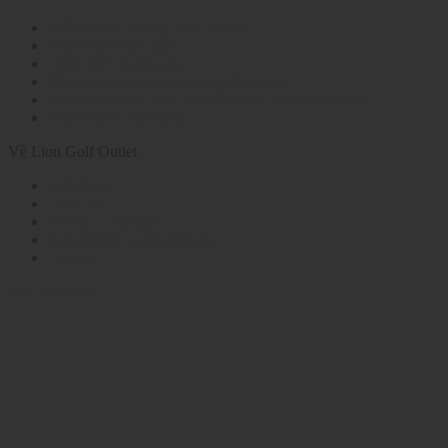
Điều khoản và quy định chung
Chính sách bảo mật
Hình thức thanh toán
Chính sách vận chuyển và kiểm hàng
Chính sách bảo hành và đổi trả tại LionGolfOutlet
Chính sách mua hàng
Về Lion Golf Outlet
Giới thiệu
LionGolf
Tin tức – Sự kiện
Cam kết từ LionGolfOutlet
Liên hệ
036 248 6968