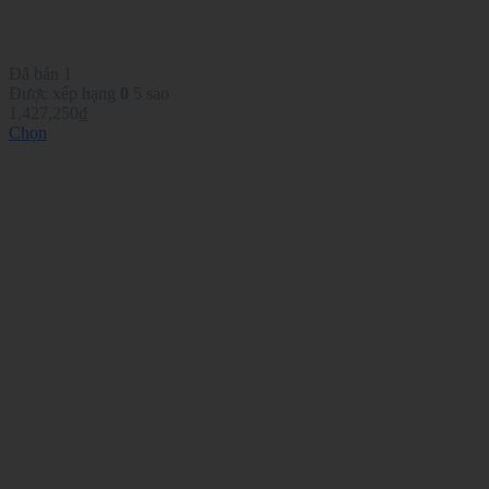
sản
phẩm
Áo Adidas CreatorS/S Polo White
Đã bán 1
Được xếp hạng
0
5 sao
1,427,250
₫
Chọn
Sản
phẩm
này
có
nhiều
biến
thể.
Các
tùy
chọn
có
thể
được
chọn
trên
trang
sản
phẩm