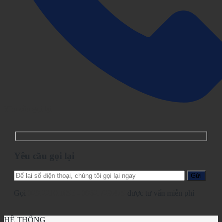
Yêu cầu gọi lại
Yêu cầu gọi lại
Gọi
028.2210.1095
-
0862.729.479
được tư vấn miễn phí
HỆ THỐNG