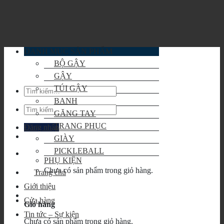
Skip
to
content
DANH MỤC SẢN PHẨM
BỘ GẬY
GẬY
TÚI GẬY
Tìm
kiếm:
BANH
Tìm
GĂNG TAY
kiếm:
TRANG PHỤC
Đăng nhập
GIÀY
PICKLEBALL
PHỤ KIỆN
Chưa có sản phẩm trong giỏ hàng.
Trang chủ
Giới thiệu
Cửa hàng
Giỏ hàng
Tin tức – Sự kiện
Chưa có sản phẩm trong giỏ hàng.