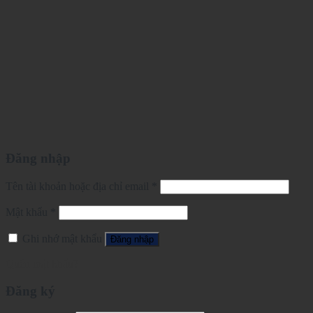
Đăng nhập
Tên tài khoản hoặc địa chỉ email
*
Mật khẩu
*
Ghi nhớ mật khẩu
Đăng nhập
Quên mật khẩu?
Đăng ký