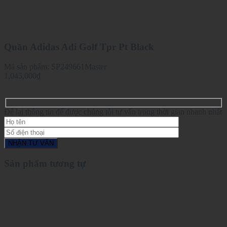
Quần Adidas Adi Golf Tpr Pt Black
Mã sản phẩm:
SP249661Master
1,045,000
₫
Mua ngay
Thêm vào giỏ
Để lại thông tin để được chúng tôi tư vấn trong thời gian nhanh nhất
Sản phẩm tương tự