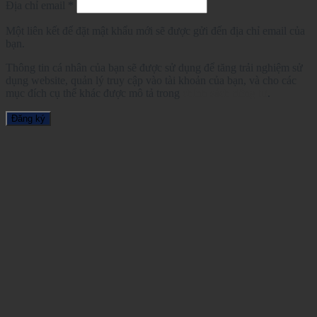
Địa chỉ email
*
Một liên kết để đặt mật khẩu mới sẽ được gửi đến địa chỉ email của
bạn.
Thông tin cá nhân của bạn sẽ được sử dụng để tăng trải nghiệm sử
dụng website, quản lý truy cập vào tài khoản của bạn, và cho các
mục đích cụ thể khác được mô tả trong
chính sách riêng tư
.
Đăng ký