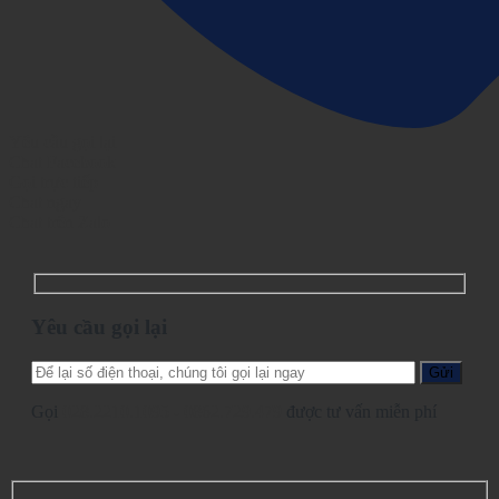
Yêu cầu gọi lại
Chat Facebook
Gọi trực tiếp
Chat ngay
Chat trên Zalo
Yêu cầu gọi lại
Gọi
028.2210.1095
-
0862.729.479
được tư vấn miễn phí