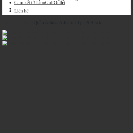
Cam kết từ LionGolfOutlet
Liên hệ
Home
-
adidas
-
Quần Adidas Adi Golf Tpr Pt Black