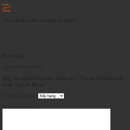
Theo sát liệu trình sử dụng sản phẩm
Đánh giá (0)
Chi tiết sản phẩm
Đánh giá
Chưa có đánh giá nào.
Hãy là người đầu tiên nhận xét “Quần Adidas Adi
Golf Tpr Pt Black”
Đánh giá của bạn
*
Đánh giá của bạn
*