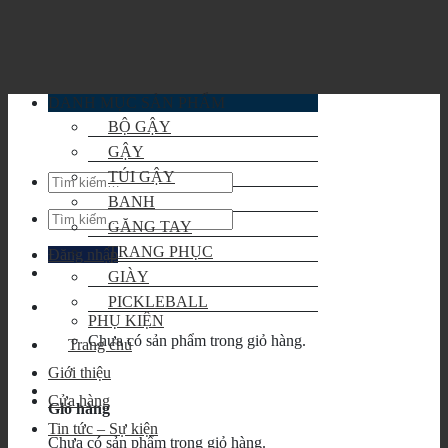
Skip
to
content
DANH MỤC SẢN PHẨM
BỘ GẬY
GẬY
TÚI GẬY
Tìm
kiếm:
BANH
Tìm
GĂNG TAY
kiếm:
TRANG PHỤC
Đăng nhập
GIÀY
PICKLEBALL
PHỤ KIỆN
Chưa có sản phẩm trong giỏ hàng.
Trang chủ
Giới thiệu
Cửa hàng
Giỏ hàng
Tin tức – Sự kiện
Chưa có sản phẩm trong giỏ hàng.