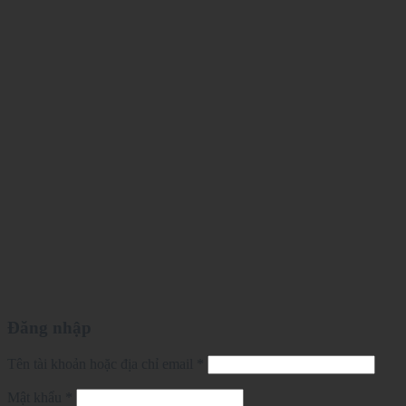
Đăng nhập
Tên tài khoản hoặc địa chỉ email
*
Mật khẩu
*