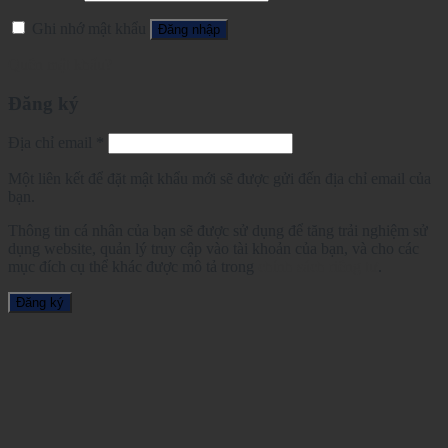
Ghi nhớ mật khẩu
Đăng nhập
Quên mật khẩu?
Đăng ký
Địa chỉ email
*
Một liên kết để đặt mật khẩu mới sẽ được gửi đến địa chỉ email của
bạn.
Thông tin cá nhân của bạn sẽ được sử dụng để tăng trải nghiệm sử
dụng website, quản lý truy cập vào tài khoản của bạn, và cho các
mục đích cụ thể khác được mô tả trong
chính sách riêng tư
.
Đăng ký