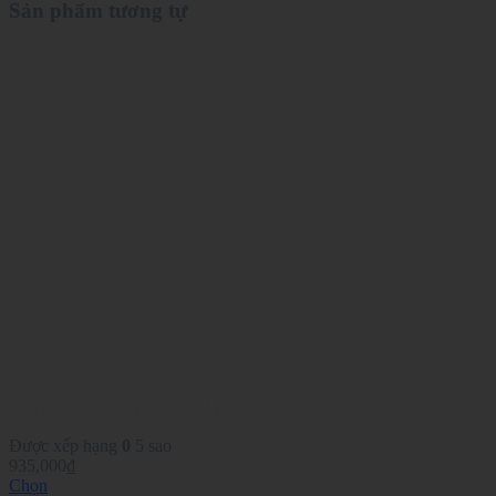
Sản phẩm tương tự
Áo Adidas Motion Prt Polo White/Crenav
Được xếp hạng
0
5 sao
935,000
₫
Chọn