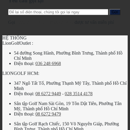
Yêu cầu gọi lại
Gọi
028.2210.1095
-
0862.729.479
được tư vấn miễn phí
HỆ THỐNG
LionGolfOutlet :
54 đường Song Hành, Phường Bình Trưng, Thành phố Hồ
Chí Minh
Điện thoại:
036 248 6968
LIONGOLF HCM:
347 Ngô Tất Tố, Phường Thạnh Mỹ Tây, Thành phố Hồ Chí
Minh
Điện thoại:
08 6272 9449
-
028 3514 4178
Sân tập Golf Nam Sài Gòn, 19 Tôn Dật Tiên, Phường Tân
Mỹ, Thành phố Hồ Chí Minh
Điện thoại:
08 6272 9479
Sân tập Golf Rạch Chiếc, 150 Võ Nguyên Giáp, Phường
Bình Trưng, Thành phố Hồ Chí Minh