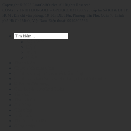
Copyright © 2023 LionGolfOutlet- All Rights Reserved.
CÔNG TY TNHH LIONGOLF – GPĐKKD: 0317568923 cấp tại Sở KH & ĐT TP.
HCM . Địa chỉ văn phòng: 19 Tôn Dật Tiên, Phường Tân Phú, Quận 7, Thành
phố Hồ Chí Minh, Việt Nam. Điện thoại: 0949802536 .
Tìm
kiếm:
BỘ GẬY
GẬY
NÓN
GIÀY
Thanh toán
Chính sách mua hàng
Chính sách vận chuyển và kiểm hàng
Chính sách bảo hành và đổi trả tại LionGolfOutlet
Kiểm tra đơn hàng
Cam kết từ LionGolfOutlet
Tài khoản
Thanh toán
Giỏ hàng
Cửa hàng
Giới thiệu
Tin tức – Sự kiện
Đăng nhập