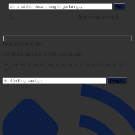
Gọi
028.2210.1095
-
0862.729.479
được tư vấn miễn phí
Đăng Ký Nhận Tin
Cho khách hàng mới & nhiều ưu đãi khác.
Nhập số điện thoại để nhận tin, cùng ưu đãi khuyến mãi mới nhất
nhé!