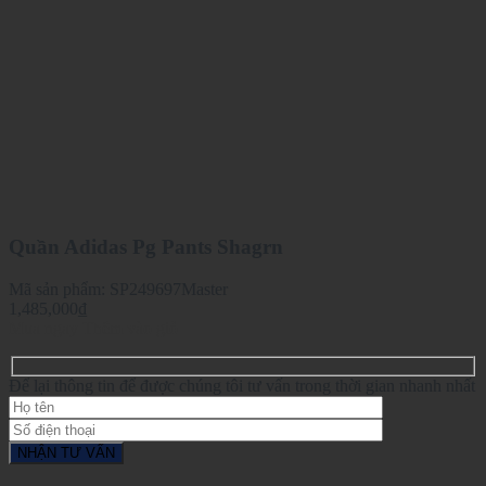
Quần Adidas Pg Pants Shagrn
Mã sản phẩm:
SP249697Master
1,485,000
₫
Mua ngay
Thêm vào giỏ
Để lại thông tin để được chúng tôi tư vấn trong thời gian nhanh nhất