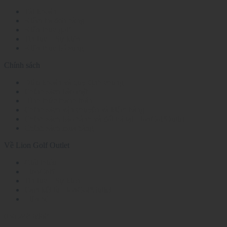
Tài khoản
Kiểm tra đơn hàng
Kiến thức golf
Tin tức – Sự kiện
Kiến thức bổ sung
Chính sách
Điều khoản và quy định chung
Chính sách bảo mật
Hình thức thanh toán
Chính sách vận chuyển và kiểm hàng
Chính sách bảo hành và đổi trả tại LionGolfOutlet
Chính sách mua hàng
Về Lion Golf Outlet
Giới thiệu
LionGolf
Tin tức – Sự kiện
Cam kết từ LionGolfOutlet
Liên hệ
036 248 6968