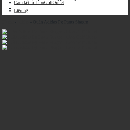
Cam kết từ LionGolfOutlet
Liên hệ
Home
-
adidas
-
Quần Adidas Pg Pants Shagrn