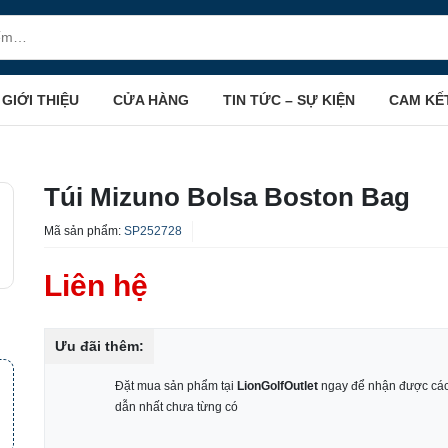
GIỚI THIỆU
CỬA HÀNG
TIN TỨC – SỰ KIỆN
CAM KẾ
Túi Mizuno Bolsa Boston Bag
Mã sản phẩm:
SP252728
Liên hệ
Ưu đãi thêm:
Đặt mua sản phẩm tại
LionGolfOutlet
ngay để nhận được các
dẫn nhất chưa từng có