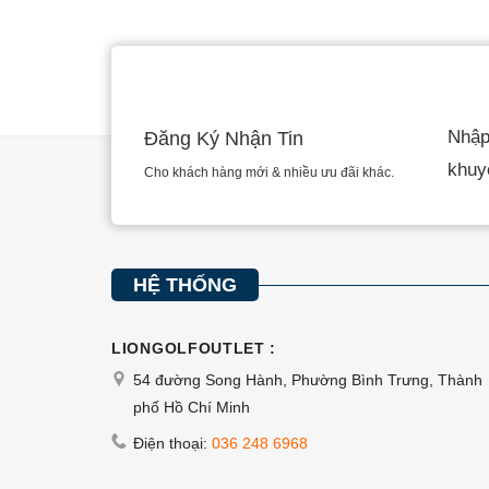
này
có
nhiều
biến
Nhập 
Đăng Ký Nhận Tin
thể.
khuy
Các
Cho khách hàng mới & nhiều ưu đãi khác.
tùy
chọn
có
HỆ THỐNG
thể
được
chọn
LIONGOLFOUTLET :
trên
54 đường Song Hành, Phường Bình Trưng, Thành
trang
phố Hồ Chí Minh
sản
Điện thoại:
036 248 6968
phẩm