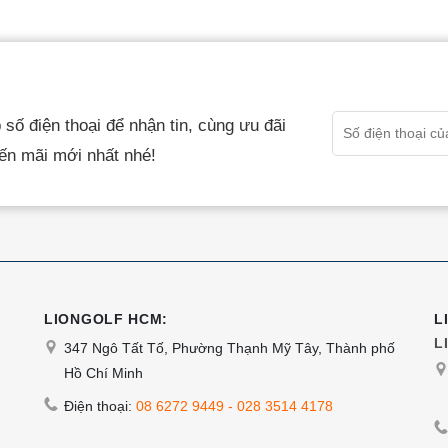
này
có
nhiều
biến
số điện thoại để nhận tin, cùng ưu đãi
thể.
ến mãi mới nhất nhé!
Các
tùy
chọn
có
thể
được
chọn
LIONGOLF HCM:
L
L
trên
347 Ngô Tất Tố, Phường Thạnh Mỹ Tây, Thành phố
trang
Hồ Chí Minh
sản
Điện thoại:
08 6272 9449
-
028 3514 4178
phẩm