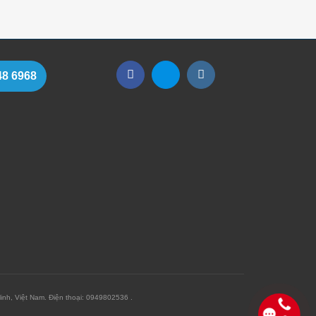
48 6968
h, Việt Nam. Điện thoại: 0949802536 .