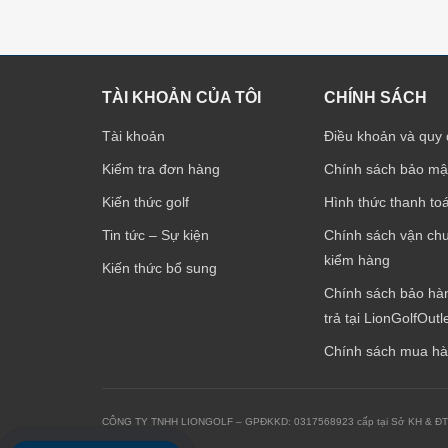
TÀI KHOẢN CỦA TÔI
CHÍNH SÁCH
Tài khoản
Điều khoản và quy 
Kiểm tra đơn hàng
Chính sách bảo mậ
Kiến thức golf
Hình thức thanh to
Tin tức – Sự kiện
Chính sách vận ch
kiểm hàng
Kiến thức bổ sung
Chính sách bảo hàn
trả tại LionGolfOutl
Chính sách mua h
CÔNG TY TNHH LIONGOLF – GPĐKKD: 0317568923 cấp tại Sở KH & ĐT TP. 