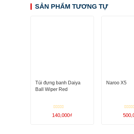
SẢN PHẨM TƯƠNG TỰ
Túi đựng banh Daiya
Naroo X5
Ball Wiper Red
Được
Được
140,000
₫
500,
xếp
xếp
hạng
hạng
0
0
Sản
5
5
sao
sao
phẩm