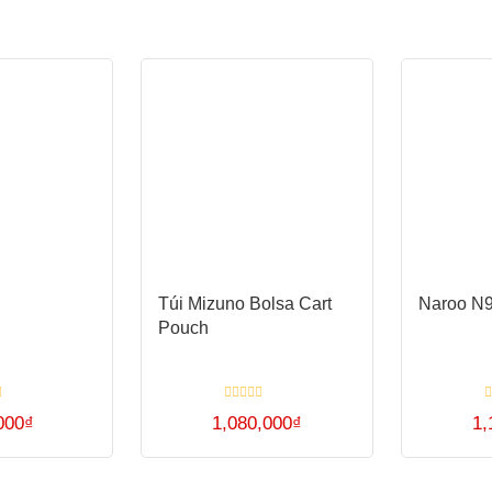
Túi Mizuno Bolsa Cart
Naroo N
Pouch
Được
Đ
000
₫
1,080,000
₫
1,
xếp
x
hạng
h
0
0
Sản
5
5
sao
s
phẩm