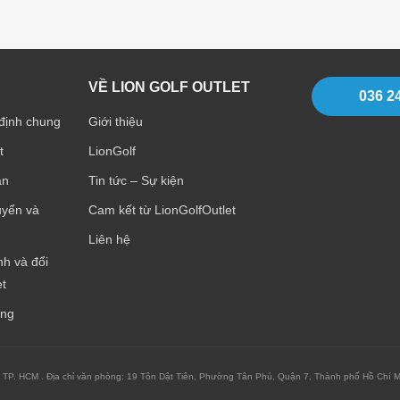
VỀ LION GOLF OUTLET
036 2
định chung
Giới thiệu
t
LionGolf
án
Tin tức – Sự kiện
uyển và
Cam kết từ LionGolfOutlet
Liên hệ
h và đổi
et
àng
HCM . Địa chỉ văn phòng: 19 Tôn Dật Tiên, Phường Tân Phú, Quận 7, Thành phố Hồ Chí Min