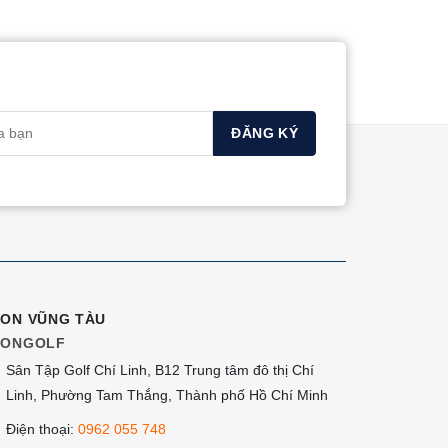
này
có
nhiều
biến
thể.
Các
tùy
chọn
có
thể
được
chọn
ION VŨNG TÀU
IONGOLF
trên
Sân Tập Golf Chí Linh, B12 Trung tâm đô thị Chí
trang
Linh, Phường Tam Thắng, Thành phố Hồ Chí Minh
sản
phẩm
Điện thoại:
0962 055 748