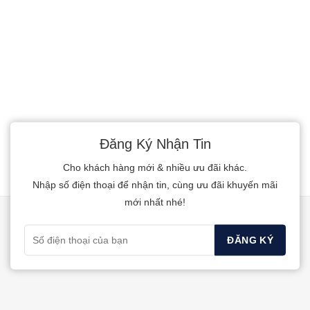
0
này
5
phẩm
sao
có
này
nhiều
có
biến
nhiều
thể.
biến
Các
thể.
tùy
Các
chọn
tùy
Đăng Ký Nhận Tin
có
chọn
Cho khách hàng mới & nhiều ưu đãi khác.
thể
có
Nhập số điện thoại để nhận tin, cùng ưu đãi khuyến mãi
được
thể
mới nhất nhé!
chọn
được
trên
chọn
trang
trên
sản
trang
phẩm
sản
phẩm