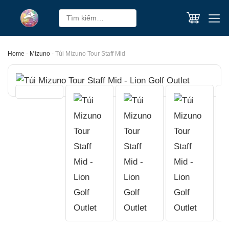
Skip
Tìm
to
kiếm:
content
Home
-
Mizuno
-
Túi Mizuno Tour Staff Mid