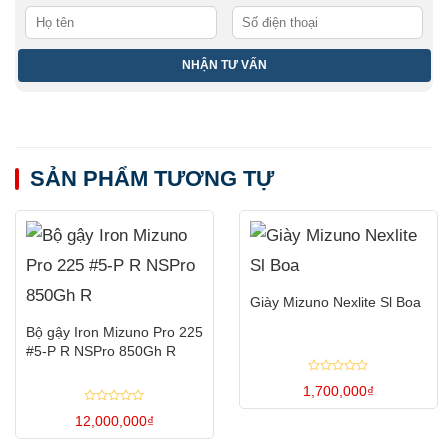
SẢN PHẨM TƯƠNG TỰ
Giày Mizuno Nexlite Sl Boa
Bộ gậy Iron Mizuno Pro 225
#5-P R NSPro 850Gh R
Được
1,700,000
₫
xếp
hạng
Sản
Được
12,000,000
₫
0
xếp
5
phẩm
hạng
Sản
sao