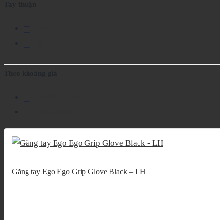
Tay thuận
LH
RH
Theo khoảng giá
Từ 200k - 500k
Dưới 5 triệu
Găng tay Ego Ego Grip Glove Black – LH