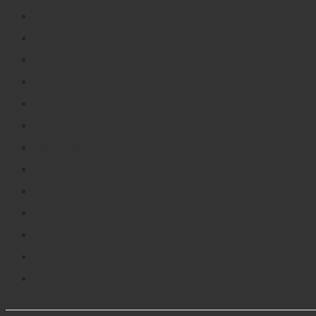
BỘ GẬY
GĂNG TAY
GẬY
GIÀY
KHĂN
KHẨU TRANG
PHỤ KIỆN
PICKLEBALL
TRANG PHỤC
TÚI
TÚI GẬY
VÒNG CHÂN
VÒNG TAY