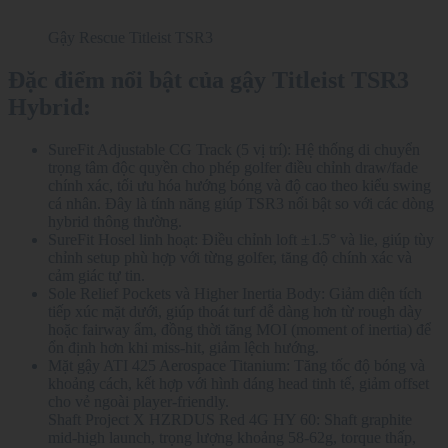
Gậy Rescue Titleist TSR3
Đặc điểm nổi bật của gậy Titleist TSR3
Hybrid:
SureFit Adjustable CG Track (5 vị trí): Hệ thống di chuyển
trọng tâm độc quyền cho phép golfer điều chỉnh draw/fade
chính xác, tối ưu hóa hướng bóng và độ cao theo kiểu swing
cá nhân. Đây là tính năng giúp TSR3 nổi bật so với các dòng
hybrid thông thường.
SureFit Hosel linh hoạt: Điều chỉnh loft ±1.5° và lie, giúp tùy
chỉnh setup phù hợp với từng golfer, tăng độ chính xác và
cảm giác tự tin.
Sole Relief Pockets và Higher Inertia Body: Giảm diện tích
tiếp xúc mặt dưới, giúp thoát turf dễ dàng hơn từ rough dày
hoặc fairway ẩm, đồng thời tăng MOI (moment of inertia) để
ổn định hơn khi miss-hit, giảm lệch hướng.
Mặt gậy ATI 425 Aerospace Titanium: Tăng tốc độ bóng và
khoảng cách, kết hợp với hình dáng head tinh tế, giảm offset
cho vẻ ngoài player-friendly.
Shaft Project X HZRDUS Red 4G HY 60: Shaft graphite
mid-high launch, trọng lượng khoảng 58-62g, torque thấp,