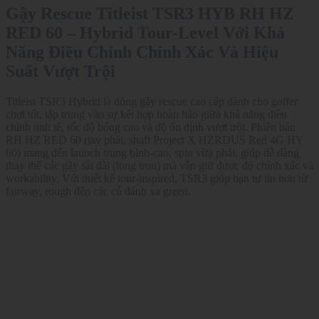
Gậy Rescue Titleist TSR3 HYB RH HZ
RED 60 – Hybrid Tour-Level Với Khả
Năng Điều Chỉnh Chính Xác Và Hiệu
Suất Vượt Trội
Titleist TSR3 Hybrid là dòng gậy rescue cao cấp dành cho golfer
chơi tốt, tập trung vào sự kết hợp hoàn hảo giữa khả năng điều
chỉnh tinh tế, tốc độ bóng cao và độ ổn định vượt trội. Phiên bản
RH HZ RED 60 (tay phải, shaft Project X HZRDUS Red 4G HY
60) mang đến launch trung bình-cao, spin vừa phải, giúp dễ dàng
thay thế các gậy sắt dài (long iron) mà vẫn giữ được độ chính xác và
workability. Với thiết kế tour-inspired, TSR3 giúp bạn tự tin hơn từ
fairway, rough đến các cú đánh xa green.