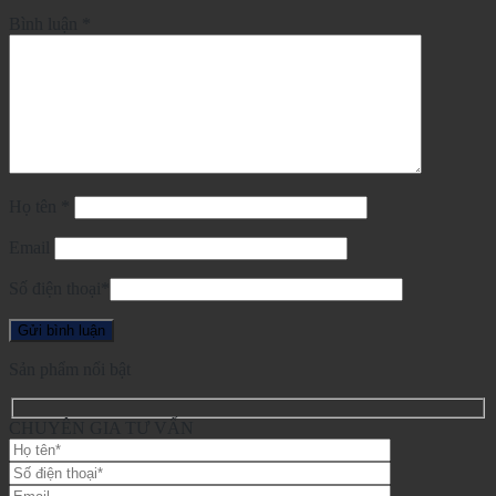
Bình luận
*
Họ tên
*
Email
Số điện thoại
*
Sản phẩm nổi bật
CHUYÊN GIA TƯ VẤN