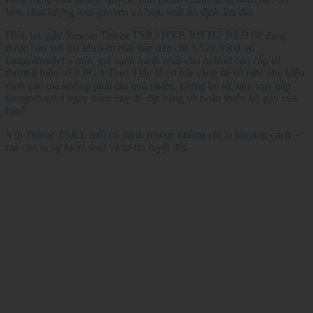
bền, chất lượng tour-proven và hiệu suất ổn định lâu dài.
Hiện tại, gậy Rescue Titleist TSR3 HYB RH HZ RED 60 đang
được bán với giá khuyến mãi hấp dẫn chỉ 5.522.550đ tại
liongolfoutlet – mức giá cạnh tranh nhất cho hybrid cao cấp từ
thương hiệu số 1 PGA Tour. Đây là cơ hội vàng để sở hữu phụ kiện
đỉnh cao mà không phải chi quá nhiều. Đừng bỏ lỡ, hãy truy cập
liongolfoutlet ngay hôm nay để đặt hàng và hoàn thiện bộ gậy của
bạn!
Với Titleist TSR3, mỗi cú đánh rescue không chỉ là khoảng cách –
mà còn là sự kiểm soát và tự tin tuyệt đối.