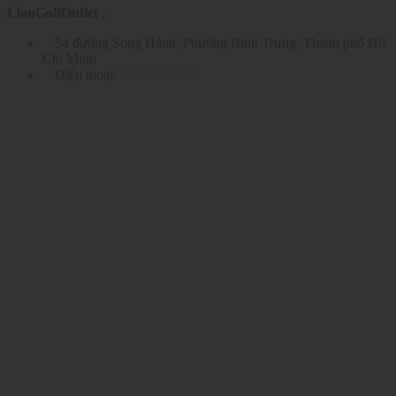
thể.
LionGolfOutlet
:
Các
tùy
54 đường Song Hành, Phường Bình Trưng, Thành phố Hồ
chọn
Chí Minh
có
Điện thoại:
036 248 6968
thể
được
chọn
trên
trang
sản
phẩm