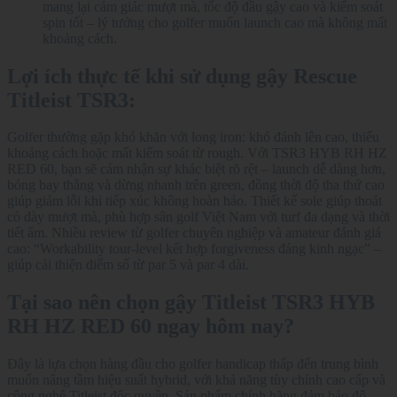
mang lại cảm giác mượt mà, tốc độ đầu gậy cao và kiểm soát
spin tốt – lý tưởng cho golfer muốn launch cao mà không mất
khoảng cách.
Lợi ích thực tế khi sử dụng gậy Rescue
Titleist TSR3:
Golfer thường gặp khó khăn với long iron: khó đánh lên cao, thiếu
khoảng cách hoặc mất kiểm soát từ rough. Với TSR3 HYB RH HZ
RED 60, bạn sẽ cảm nhận sự khác biệt rõ rệt – launch dễ dàng hơn,
bóng bay thẳng và dừng nhanh trên green, đồng thời độ tha thứ cao
giúp giảm lỗi khi tiếp xúc không hoàn hảo. Thiết kế sole giúp thoát
cỏ dày mượt mà, phù hợp sân golf Việt Nam với turf đa dạng và thời
tiết ẩm. Nhiều review từ golfer chuyên nghiệp và amateur đánh giá
cao: “Workability tour-level kết hợp forgiveness đáng kinh ngạc” –
giúp cải thiện điểm số từ par 5 và par 4 dài.
Tại sao nên chọn gậy Titleist TSR3 HYB
RH HZ RED 60 ngay hôm nay?
Đây là lựa chọn hàng đầu cho golfer handicap thấp đến trung bình
muốn nâng tầm hiệu suất hybrid, với khả năng tùy chỉnh cao cấp và
công nghệ Titleist độc quyền. Sản phẩm chính hãng đảm bảo độ