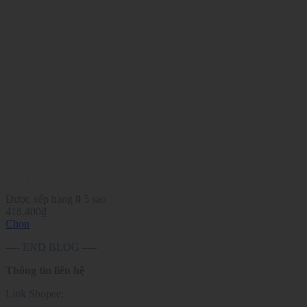
nhiều
biến
thể.
Các
tùy
chọn
có
thể
được
chọn
trên
trang
sản
phẩm
Găng tay Footjoy KS Contour FLX QM Mal Pearl
Được xếp hạng
0
5 sao
418,400
₫
Chọn
Sản
—- END BLOG —-
phẩm
này
Thông tin liên hệ
có
nhiều
Link Shopee:
https://shopee.vn/liongolfoutlet
biến