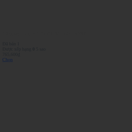
Găng tay Footjoy GTXTREME WAP ASST
Đã bán 1
Được xếp hạng
0
5 sao
765,600
₫
Chọn
Sản
phẩm
này
có
nhiều
biến
thể.
Các
tùy
chọn
có
thể
được