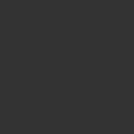
Đánh Giá Găng Tay FootJoy RainGrip Xtreme: Giải Pháp Cho Ngày Mưa
Ướt Nhẹ Nhàng
...