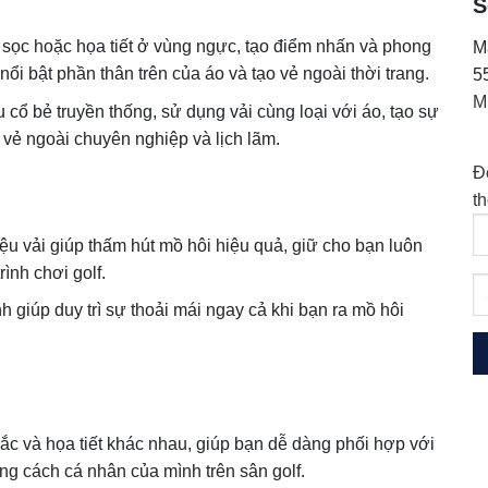
S
kế sọc hoặc họa tiết ở vùng ngực, tạo điểm nhấn và phong
M
nổi bật phần thân trên của áo và tạo vẻ ngoài thời trang.
5
M
u cổ bẻ truyền thống, sử dụng vải cùng loại với áo, tạo sự
i vẻ ngoài chuyên nghiệp và lịch lãm.
Đ
t
liệu vải giúp thấm hút mồ hôi hiệu quả, giữ cho bạn luôn
rình chơi golf.
h giúp duy trì sự thoải mái ngay cả khi bạn ra mồ hôi
c và họa tiết khác nhau, giúp bạn dễ dàng phối hợp với
ng cách cá nhân của mình trên sân golf.