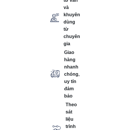
tư vấn
và
khuyên
dùng
từ
chuyên
gia
Giao
hàng
nhanh
chóng,
uy tín
đảm
bảo
Theo
sát
liệu
trình