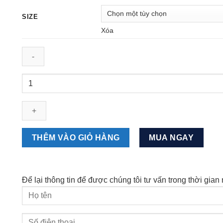
SIZE
Xóa
Áo
Footjoy
Lisle
Shadow
Chestband,
Self
THÊM VÀO GIỎ HÀNG
MUA NGAY
Collar
-
Green
Để lại thông tin để được chúng tôi tư vấn trong thời gian
số
lượng