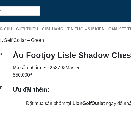
G CHỦ
GIỚI THIỆU
CỬA HÀNG
TIN TỨC – SỰ KIỆN
CAM KẾT T
, Self Collar – Green
Áo Footjoy Lisle Shadow Chest
Mã sản phẩm:
SP253792Master
550,000
₫
ản
Ưu đãi thêm:
Đặt mua sản phẩm tại
LionGolfOutlet
ngay để nhậ