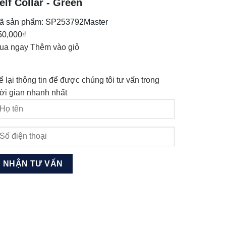
elf Collar - Green
ã sản phẩm:
SP253792Master
50,000
₫
ua ngay
Thêm vào giỏ
ể lại thông tin để được chúng tôi tư vấn trong
hời gian nhanh nhất