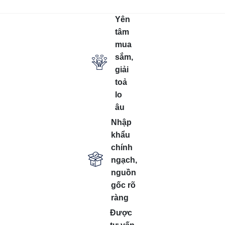
Yên
tâm
mua
sắm,
giải
toả
lo
âu
Nhập
khẩu
chính
ngạch,
nguồn
gốc rõ
ràng
Được