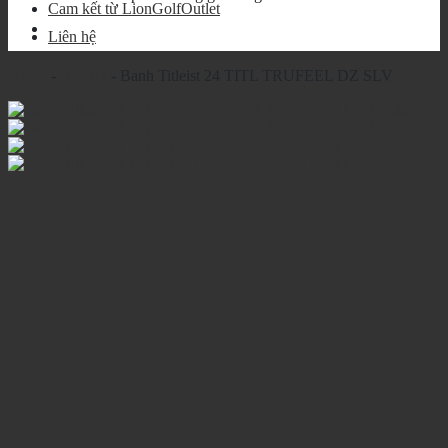
Cam kết từ LionGolfOutlet
Liên hệ
Home
-
BANH
-
Banh Titleist 24 TITL TRUFEEL DZ SLV