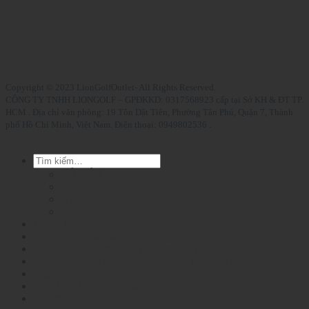
Copyright © 2023 LionGolfOutlet- All Rights Reserved.
CÔNG TY TNHH LIONGOLF – GPĐKKD: 0317568923 cấp tại Sở KH & ĐT TP.
HCM . Địa chỉ văn phòng: 19 Tôn Dật Tiên, Phường Tân Phú, Quận 7, Thành
phố Hồ Chí Minh, Việt Nam. Điện thoại: 0949802536 .
Tìm
kiếm:
BỘ GẬY
GẬY
NÓN
GIÀY
Thanh toán
Chính sách mua hàng
Chính sách vận chuyển và kiểm hàng
Chính sách bảo hành và đổi trả tại LionGolfOutlet
Kiểm tra đơn hàng
Cam kết từ LionGolfOutlet
Tài khoản