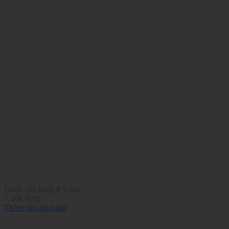
Banh Titleist 24 TITL AVX DZ
Được xếp hạng
0
5 sao
1,466,400
₫
Thêm vào giỏ hàng