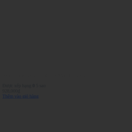
Banh Titleist 24 VELOCITY MATTE ORNG DD
Được xếp hạng
0
5 sao
928,000
₫
Thêm vào giỏ hàng