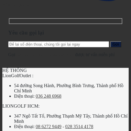
Yêu cầu gọi lại
Yêu cầu gọi lại
Gọi
028.2210.1095
-
0862.729.479
được tư vấn miễn phí
HỆ THỐNG
LionGolfOutlet :
54 đường Song Hành, Phường Bình Trưng, Thành phố Hồ
Chí Minh
Điện thoại:
036 248 6968
LIONGOLF HCM:
347 Ngô Tất Tố, Phường Thạnh Mỹ Tây, Thành phố Hồ Chí
Minh
Điện thoại:
08 6272 9449
-
028 3514 4178