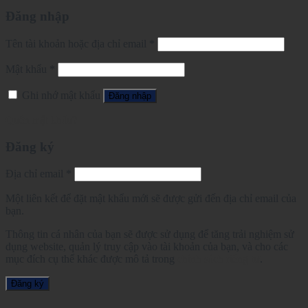
Đăng nhập
Tên tài khoản hoặc địa chỉ email
*
Mật khẩu
*
Ghi nhớ mật khẩu
Đăng nhập
Quên mật khẩu?
Đăng ký
Địa chỉ email
*
Một liên kết để đặt mật khẩu mới sẽ được gửi đến địa chỉ email của
bạn.
Thông tin cá nhân của bạn sẽ được sử dụng để tăng trải nghiệm sử
dụng website, quản lý truy cập vào tài khoản của bạn, và cho các
mục đích cụ thể khác được mô tả trong
chính sách riêng tư
.
Đăng ký