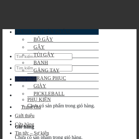
Skip
to
content
DANH MỤC SẢN PHẨM
BỘ GẬY
GẬY
TÚI GẬY
Tìm
kiếm:
BANH
Tìm
GĂNG TAY
kiếm:
TRANG PHỤC
Đăng nhập
GIÀY
PICKLEBALL
PHỤ KIỆN
Chưa có sản phẩm trong giỏ hàng.
Trang chủ
Giới thiệu
Cửa hàng
Giỏ hàng
Tin tức – Sự kiện
Chưa có sản phẩm trong giỏ hàng.