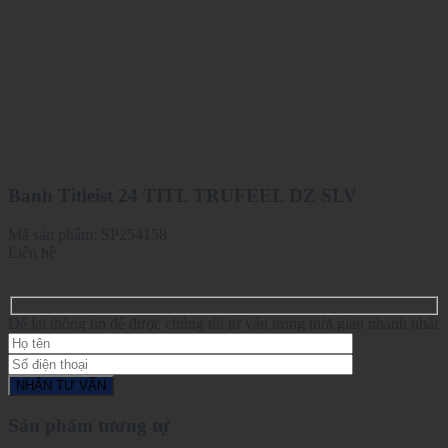
Banh Titleist 24 TITL TRUFEEL DZ SLV
Mã sản phẩm:
SP254158
Liên hệ
Mua ngay
Thêm vào giỏ
Để lại thông tin để được chúng tôi tư vấn trong thời gian nhanh nhất
Sản phẩm tương tự