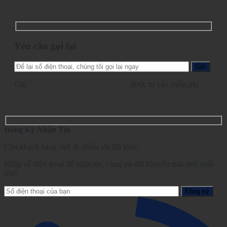
Yêu cầu gọi lại
Gọi
028.2210.1095
-
0862.729.479
được tư vấn miễn phí
Đăng Ký Nhận Tin
Cho khách hàng mới & nhiều ưu đãi khác.
Nhập số điện thoại để nhận tin, cùng ưu đãi khuyến mãi mới nhất
nhé!