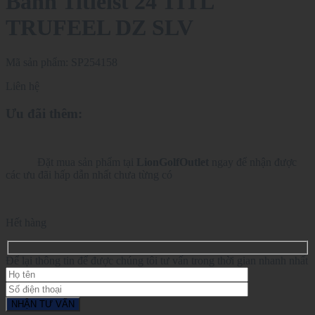
Banh Titleist 24 TITL
TRUFEEL DZ SLV
Mã sản phẩm:
SP254158
Liên hệ
Ưu đãi thêm:
Đặt mua sản phẩm tại
LionGolfOutlet
ngay để nhận được
các ưu đãi hấp dẫn nhất chưa từng có
Hết hàng
Để lại thông tin để được chúng tôi tư vấn trong thời gian nhanh nhất