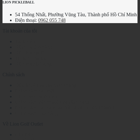
LION PICKLEBALL
54 Thống Nhất, Phường Vũng Tàu, Thành phố Hồ Chí Minh
Điện thoại:
0962 055 748
Tài khoản của tôi
Tài khoản
Kiểm tra đơn hàng
Kiến thức golf
Tin tức – Sự kiện
Kiến thức bổ sung
Chính sách
Điều khoản và quy định chung
Chính sách bảo mật
Hình thức thanh toán
Chính sách vận chuyển và kiểm hàng
Chính sách bảo hành và đổi trả tại LionGolfOutlet
Chính sách mua hàng
Về Lion Golf Outlet
Giới thiệu