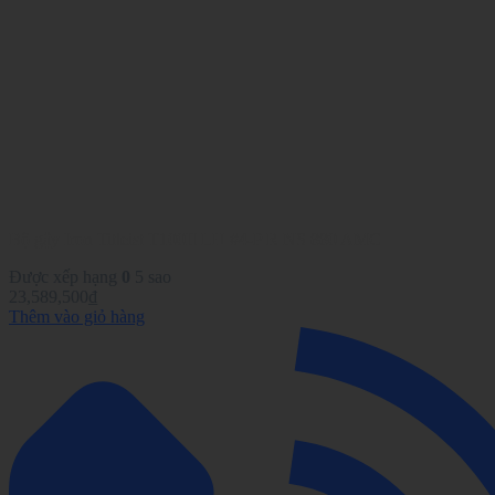
Bộ gậy Iron Titleist T100II LH #4-P R NS 880 AMC
Được xếp hạng
0
5 sao
23,589,500
₫
Thêm vào giỏ hàng