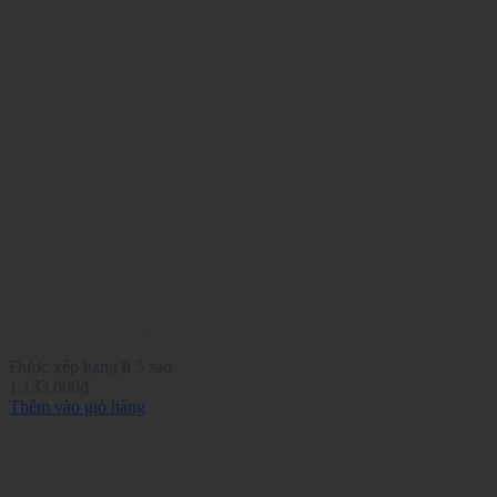
Banh Titleist 22 Tour Speed Yellow
Được xếp hạng
0
5 sao
1,133,600
₫
Thêm vào giỏ hàng