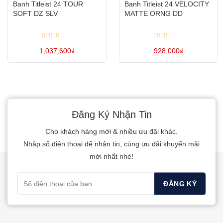
Banh Titleist 24 TOUR
Banh Titleist 24 VELOCITY
SOFT DZ SLV
MATTE ORNG DD
Được
Được
1,037,600
xếp
₫
xếp
928,000
₫
hạng
hạng
0
0
5
5
sao
sao
Đăng Ký Nhận Tin
Cho khách hàng mới & nhiều ưu đãi khác.
Nhập số điện thoại để nhận tin, cùng ưu đãi khuyến mãi
mới nhất nhé!