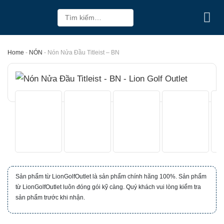
Skip
Tìm
to
kiếm:
content
Home
-
NÓN
-
Nón Nửa Đầu Titleist – BN
Sản phẩm từ LionGolfOutlet là sản phẩm chính hãng 100%. Sản phẩm
từ LionGolfOutlet luôn đóng gói kỹ càng. Quý khách vui lòng kiểm tra
sản phẩm trước khi nhận.