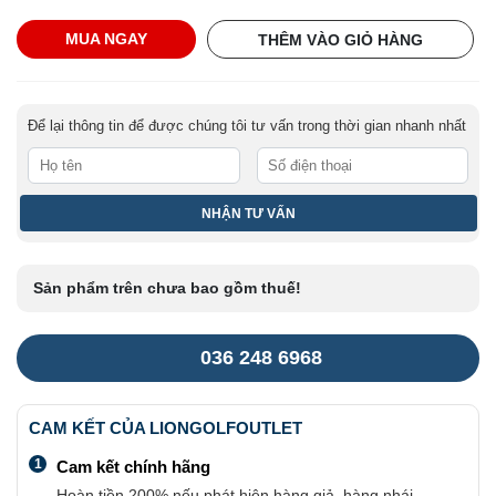
Nón
MUA NGAY
THÊM VÀO GIỎ HÀNG
Nửa
Đầu
Titleist
Để lại thông tin để được chúng tôi tư vấn trong thời gian nhanh nhất
-
BN
số
lượng
Sản phẩm trên chưa bao gồm thuế!
036 248 6968
CAM KẾT CỦA LIONGOLFOUTLET
1
Cam kết chính hãng
Hoàn tiền 200% nếu phát hiện hàng giả, hàng nhái.