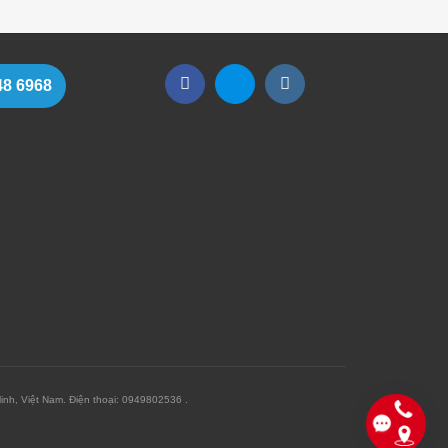
48 6968
h, Việt Nam. Điện thoại: 0949802536 .