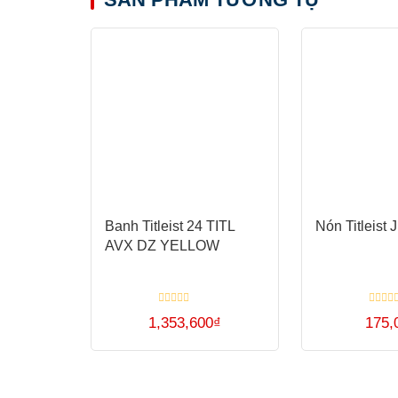
Banh Titleist 24 TITL
Nón Titleist 
AVX DZ YELLOW
Được
Được
1,353,600
₫
175,
xếp
xếp
hạng
hạng
0
0
5
5
sao
sao