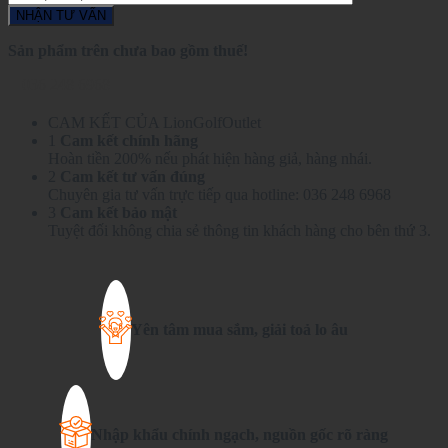
Sản phẩm trên chưa bao gồm thuế!
036 248 6968
CAM KẾT CỦA LionGolfOutlet
1
Cam kết chính hãng
Hoàn tiền 200% nếu phát hiện hàng giả, hàng nhái.
2
Cam kết tư vấn đúng
Chuyên gia tư vấn trực tiếp qua hotline: 036 248 6968
3
Cam kết bảo mật
Tuyệt đối không chia sẻ thông tin khách hàng cho bên thứ 3.
Yên tâm mua sắm, giải toả lo âu
Nhập khẩu chính ngạch, nguồn gốc rõ ràng