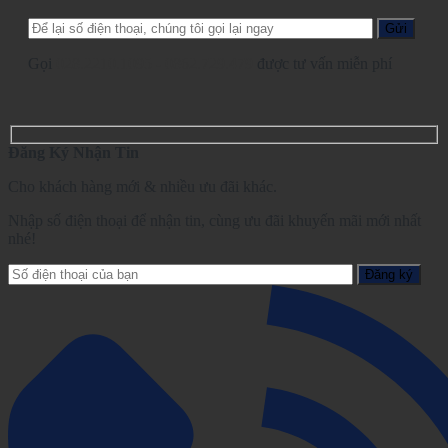
Gọi
028.2210.1095
-
0862.729.479
được tư vấn miễn phí
Đăng Ký Nhận Tin
Cho khách hàng mới & nhiều ưu đãi khác.
Nhập số điện thoại để nhận tin, cùng ưu đãi khuyến mãi mới nhất
nhé!