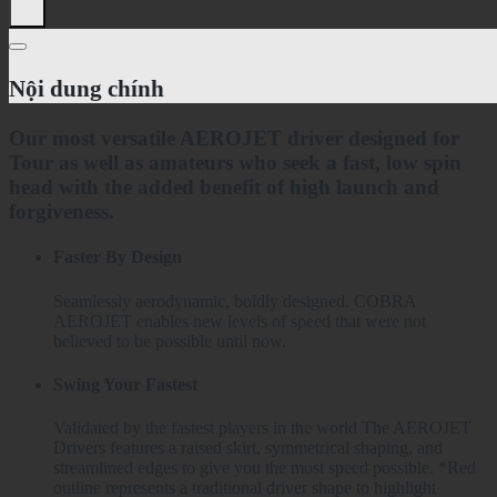
Nội dung chính
Our most versatile AEROJET driver designed for
Tour as well as amateurs who seek a fast, low spin
head with the added benefit of high launch and
forgiveness.
Faster By Design
Seamlessly aerodynamic, boldly designed. COBRA
AEROJET enables new levels of speed that were not
believed to be possible until now.
Swing Your Fastest
Validated by the fastest players in the world The AEROJET
Drivers features a raised skirt, symmetrical shaping, and
streamlined edges to give you the most speed possible. *Red
outline represents a traditional driver shape to highlight