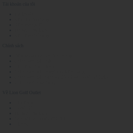
Tài khoản của tôi
Tài khoản
Kiểm tra đơn hàng
Kiến thức golf
Tin tức – Sự kiện
Kiến thức bổ sung
Chính sách
Điều khoản và quy định chung
Chính sách bảo mật
Hình thức thanh toán
Chính sách vận chuyển và kiểm hàng
Chính sách bảo hành và đổi trả tại LionGolfOutlet
Chính sách mua hàng
Về Lion Golf Outlet
Giới thiệu
LionGolf
Tin tức – Sự kiện
Cam kết từ LionGolfOutlet
Liên hệ