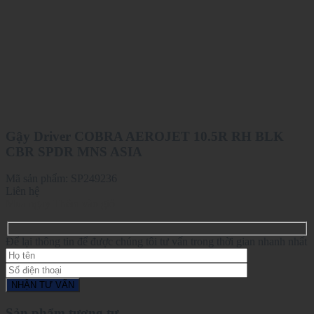
Gậy Driver COBRA AEROJET 10.5R RH BLK
CBR SPDR MNS ASIA
Mã sản phẩm:
SP249236
Liên hệ
Mua ngay
Thêm vào giỏ
Để lại thông tin để được chúng tôi tư vấn trong thời gian nhanh nhất
Sản phẩm tương tự