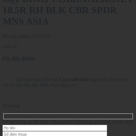
10.5R RH BLK CBR SPDR
MNS ASIA
Mã sản phẩm:
SP249236
Liên hệ
Ưu đãi thêm:
Đặt mua sản phẩm tại
LionGolfOutlet
ngay để nhận được
các ưu đãi hấp dẫn nhất chưa từng có
Hết hàng
Để lại thông tin để được chúng tôi tư vấn trong thời gian nhanh nhất