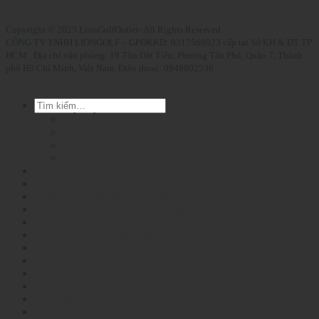
Copyright © 2023 LionGolfOutlet- All Rights Reserved.
CÔNG TY TNHH LIONGOLF – GPĐKKD: 0317568923 cấp tại Sở KH & ĐT TP.
HCM . Địa chỉ văn phòng: 19 Tôn Dật Tiên, Phường Tân Phú, Quận 7, Thành
phố Hồ Chí Minh, Việt Nam. Điện thoại: 0949802536 .
Tìm
kiếm:
BỘ GẬY
GẬY
NÓN
GIÀY
Thanh toán
Chính sách mua hàng
Chính sách vận chuyển và kiểm hàng
Chính sách bảo hành và đổi trả tại LionGolfOutlet
Kiểm tra đơn hàng
Cam kết từ LionGolfOutlet
Tài khoản
Thanh toán
Giỏ hàng
Cửa hàng
Giới thiệu
Tin tức – Sự kiện