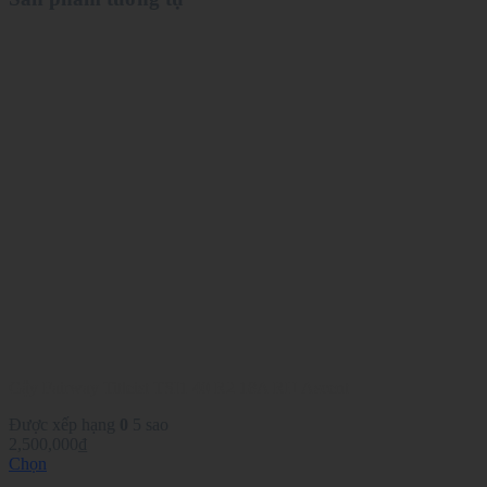
Gậy Fairway Titleist TSI1 40 R2 18A RH Ascent
Được xếp hạng
0
5 sao
2,500,000
₫
Chọn
Sản