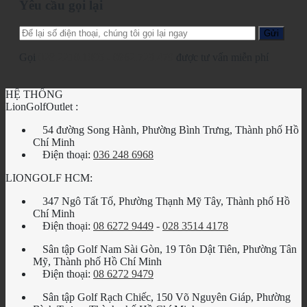
Yêu cầu gọi lại
Gọi
028.2210.1095
-
0862.729.479
được tư vấn miễn phí
HỆ THỐNG
LionGolfOutlet :
54 đường Song Hành, Phường Bình Trưng, Thành phố Hồ
Chí Minh
Điện thoại:
036 248 6968
LIONGOLF HCM:
347 Ngô Tất Tố, Phường Thạnh Mỹ Tây, Thành phố Hồ
Chí Minh
Điện thoại:
08 6272 9449
-
028 3514 4178
Sân tập Golf Nam Sài Gòn, 19 Tôn Dật Tiên, Phường Tân
Mỹ, Thành phố Hồ Chí Minh
Điện thoại:
08 6272 9479
Sân tập Golf Rạch Chiếc, 150 Võ Nguyên Giáp, Phường