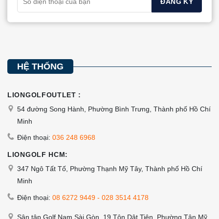
trên
trên
trang
trang
sản
sản
phẩm
phẩm
HỆ THỐNG
LIONGOLFOUTLET :
54 đường Song Hành, Phường Bình Trưng, Thành phố Hồ Chí
Minh
Điện thoại:
036 248 6968
LIONGOLF HCM:
347 Ngô Tất Tố, Phường Thạnh Mỹ Tây, Thành phố Hồ Chí
Minh
Điện thoại:
08 6272 9449
-
028 3514 4178
Sân tập Golf Nam Sài Gòn, 19 Tôn Dật Tiên, Phường Tân Mỹ,