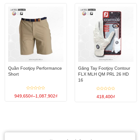
Quần Footjoy Performance
Găng Tay Footjoy Contour
Short
FLX MLH QM PRL 26 HD
16
Được
Được
949,650
₫
–
1,087,902
₫
418,400
₫
Khoảng
xếp
xếp
hạng
Sản
giá:
hạng
Sản
0
0
từ
5
5
phẩm
phẩm
949,650₫
sao
sao
đến
này
này
1,087,902₫
có
có
nhiều
nhiều