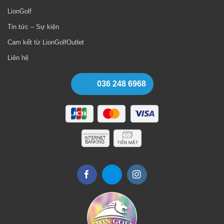
LionGolf
Tin tức – Sự kiện
Cam kết từ LionGolfOutlet
Liên hệ
036 248 6968