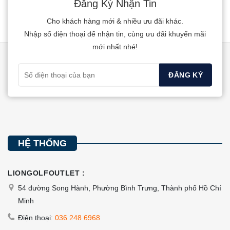
Đăng Ký Nhận Tin
biến
biến
thể.
thể.
Cho khách hàng mới & nhiều ưu đãi khác.
Các
Các
Nhập số điện thoại để nhận tin, cùng ưu đãi khuyến mãi
tùy
tùy
mới nhất nhé!
chọn
chọn
có
có
thể
thể
được
được
chọn
chọn
trên
trên
trang
trang
HỆ THỐNG
sản
sản
phẩm
phẩm
LIONGOLFOUTLET :
54 đường Song Hành, Phường Bình Trưng, Thành phố Hồ Chí
Minh
Điện thoại:
036 248 6968