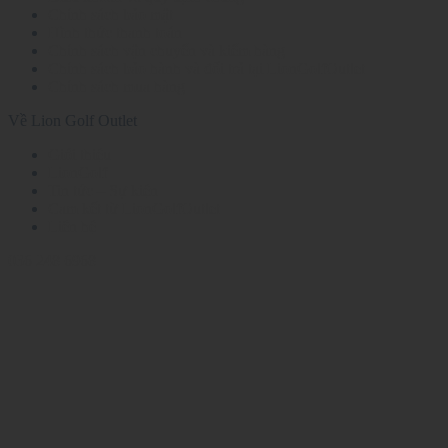
Chính sách bảo mật
Hình thức thanh toán
Chính sách vận chuyển và kiểm hàng
Chính sách bảo hành và đổi trả tại LionGolfOutlet
Chính sách mua hàng
Về Lion Golf Outlet
Giới thiệu
LionGolf
Tin tức – Sự kiện
Cam kết từ LionGolfOutlet
Liên hệ
036 248 6968