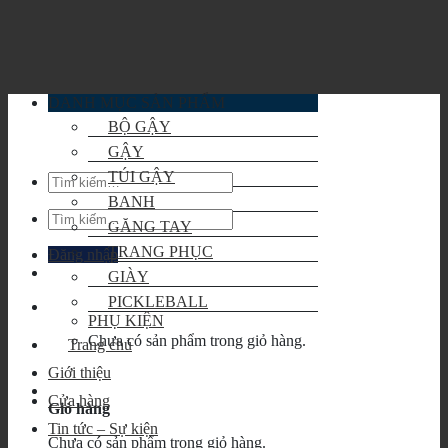
Skip
to
content
DANH MỤC SẢN PHẨM
BỘ GẬY
GẬY
TÚI GẬY
Tìm
kiếm:
BANH
Tìm
GĂNG TAY
kiếm:
TRANG PHỤC
Đăng nhập
GIÀY
PICKLEBALL
PHỤ KIỆN
Chưa có sản phẩm trong giỏ hàng.
Trang chủ
Giới thiệu
Cửa hàng
Giỏ hàng
Tin tức – Sự kiện
Chưa có sản phẩm trong giỏ hàng.