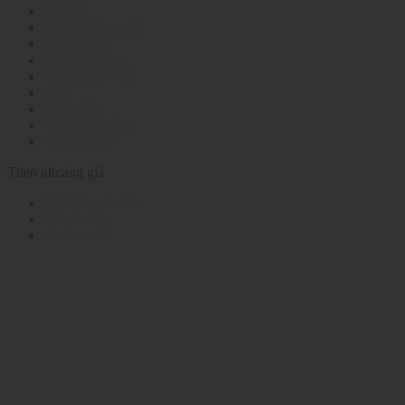
KHĂN
KHẨU TRANG
PHỤ KIỆN
PICKLEBALL
TRANG PHỤC
TÚI
TÚI GẬY
VÒNG CHÂN
VÒNG TAY
Theo khoảng giá
Từ 500k - 1 triệu
Trên 1 triệu
Dưới 5 triệu