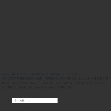
Copyright © 2023 LionGolfOutlet- All Rights Reserved.
CÔNG TY TNHH LIONGOLF – GPĐKKD: 0317568923 cấp tại Sở KH & ĐT TP.
HCM . Địa chỉ văn phòng: 19 Tôn Dật Tiên, Phường Tân Phú, Quận 7, Thành
phố Hồ Chí Minh, Việt Nam. Điện thoại: 0949802536 .
Tìm
kiếm:
BỘ GẬY
GẬY