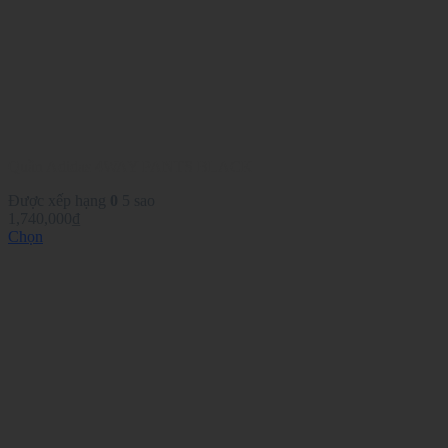
Quần Adidas 4WAY PANTS BLACK
Được xếp hạng
0
5 sao
1,740,000
₫
Chọn
Sản
phẩm
này
có
nhiều
biến
thể.
Các
tùy
chọn
có