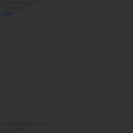
Được xếp hạng
0
5 sao
1,265,000
₫
Chọn
Sản
phẩm
này
có
nhiều
biến
thể.
Các
tùy
chọn
có
thể
được
chọn
trên
trang
sản
phẩm
Quần Adidas Nylon Tpr Pant Black
Được xếp hạng
0
5 sao
1,620,000
₫