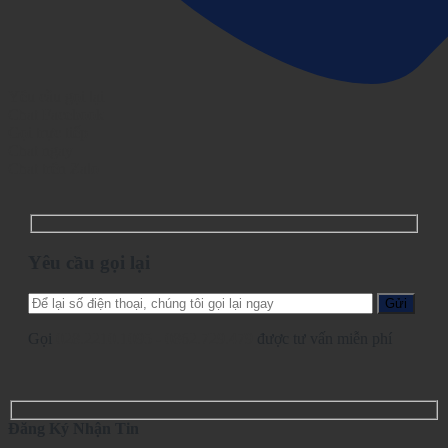
Yêu cầu gọi lại
Chat Facebook
Gọi trực tiếp
Chat ngay
Chat trên Zalo
Yêu cầu gọi lại
Gọi
028.2210.1095
-
0862.729.479
được tư vấn miễn phí
Đăng Ký Nhận Tin