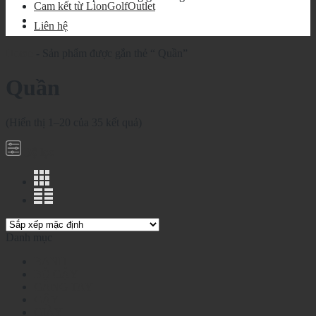
Cam kết từ LionGolfOutlet
Liên hệ
Home
-
Sản phẩm được gắn thẻ “ Quần”
Quần
(Hiển thị 1–20 của 35 kết quả)
Bộ lọc
Danh mục
BANH
BỘ GẬY
GĂNG TAY
GẬY
GIÀY