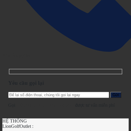
Yêu cầu gọi lại
Yêu cầu gọi lại
Gọi
028.2210.1095
-
0862.729.479
được tư vấn miễn phí
HỆ THỐNG
LionGolfOutlet :