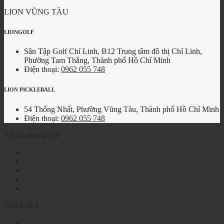
LION VŨNG TÀU
LIONGOLF
Sân Tập Golf Chí Linh, B12 Trung tâm đô thị Chí Linh,
Phường Tam Thắng, Thành phố Hồ Chí Minh
Điện thoại:
0962 055 748
LION PICKLEBALL
54 Thống Nhất, Phường Vũng Tàu, Thành phố Hồ Chí Minh
Điện thoại:
0962 055 748
Tài khoản của tôi
Tài khoản
Kiểm tra đơn hàng
Kiến thức golf
Tin tức – Sự kiện
Kiến thức bổ sung
Chính sách
Điều khoản và quy định chung